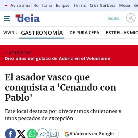
Aviso amarillo
Italia
Eclipse
Terzic
Cruz Gorbeia
Messi
G
Kiosko
GASTRONOMÍA
VIVIR
DE PURA CEPA
ESTRELLAS MIC
ATHLETIC
Diez años del golazo de Aduriz en el Velodrome
El asador vasco que
conquista a 'Cenando con
Pablo'
Este local destaca por ofrecer unos chuletones y
unos pescados de excepción
Añádenos en Google