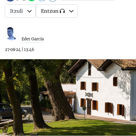
Itzuli
Entzun
Eder García
27·08·24
|
13:46