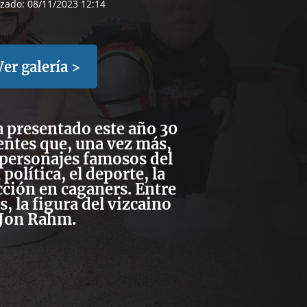
izado:
08/11/2023 12:14
Ver galería >
 presentado este año 30
entes que, una vez más,
 personajes famosos del
política, el deporte, la
icción en caganers.
Entre
, la figura del vizcaino
Jon Rahm.