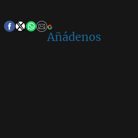
Añádenos
en
Google