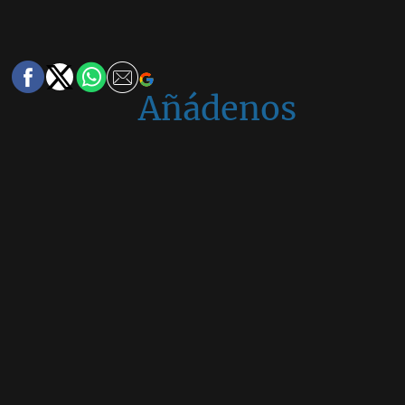
Añádenos
en
Google