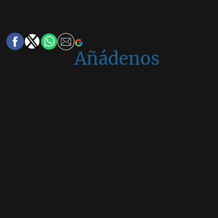
Añádenos
en
Google