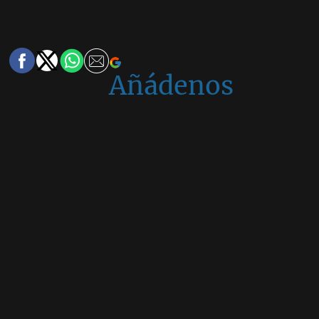
Añádenos
en
Google