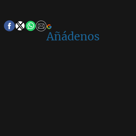
Añádenos
en
Google