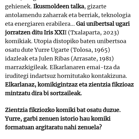
gehienek.
Ikusmoldeen talka
, gizarte
antolamendu zaharrak eta berriak, teknologia
eta energiaren erabilera…
Gai unibertsal ugari
jorratzen ditu Iris XXI
I (Txalaparta, 2023)
komikiak. Utopia distopiko baten unibertsoa
osatu dute Yurre Ugarte (Tolosa, 1965)
idazleak eta Julen Ribas (Arrasate, 1981)
marrazkigileak. Elkarlanaren emai-tza da
iruditegi indartsuz hornitutako kontakizuna.
Elkarlanaz, komikigintzaz eta zientzia fikzioaz
mintzatu dira bi sortzaileak.
Zientzia fikziozko komiki bat osatu duzue.
Yurre, garbi zenuen istorio hau komiki
formatuan argitaratu nahi zenuela?