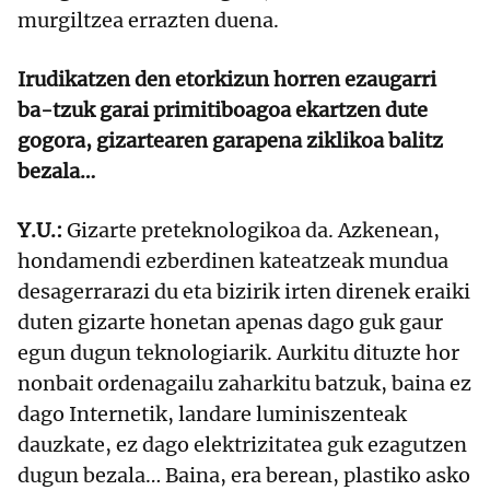
murgiltzea errazten duena.
Irudikatzen den etorkizun horren ezaugarri
ba-tzuk garai primitiboagoa ekartzen dute
gogora, gizartearen garapena ziklikoa balitz
bezala…
Y.U.:
Gizarte preteknologikoa da. Azkenean,
hondamendi ezberdinen kateatzeak mundua
desagerrarazi du eta bizirik irten direnek eraiki
duten gizarte honetan apenas dago guk gaur
egun dugun teknologiarik. Aurkitu dituzte hor
nonbait ordenagailu zaharkitu batzuk, baina ez
dago Internetik, landare luminiszenteak
dauzkate, ez dago elektrizitatea guk ezagutzen
dugun bezala… Baina, era berean, plastiko asko