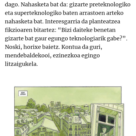
dago. Nahasketa bat da: gizarte preteknologiko
eta superteknologiko baten arrastoen arteko
nahasketa bat. Interesgarria da planteatzea
fikzioaren bitartez: “Bizi daiteke benetan
gizarte bat gaur egungo teknologiarik gabe?”.
Noski, horixe baietz. Kontua da guri,
mendebaldekooi, ezinezkoa egingo
litzaigukela.