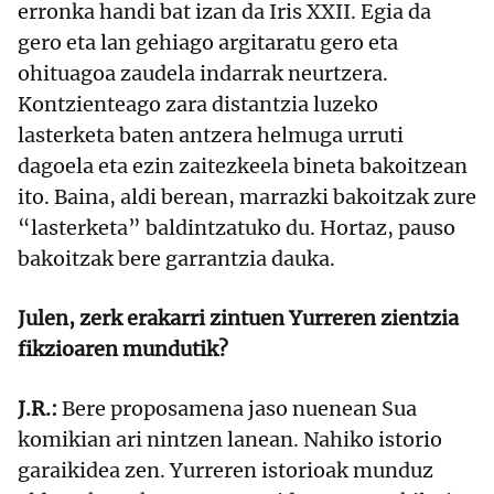
erronka handi bat izan da Iris XXII. Egia da
gero eta lan gehiago argitaratu gero eta
ohituagoa zaudela indarrak neurtzera.
Kontzienteago zara distantzia luzeko
lasterketa baten antzera helmuga urruti
dagoela eta ezin zaitezkeela bineta bakoitzean
ito. Baina, aldi berean, marrazki bakoitzak zure
“lasterketa” baldintzatuko du. Hortaz, pauso
bakoitzak bere garrantzia dauka.
Julen, zerk erakarri zintuen Yurreren zientzia
fikzioaren mundutik?
J.R.:
Bere proposamena jaso nuenean Sua
komikian ari nintzen lanean. Nahiko istorio
garaikidea zen. Yurreren istorioak munduz