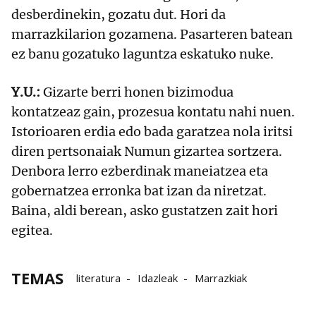
desberdinekin, gozatu dut. Hori da
marrazkilarion gozamena. Pasarteren batean
ez banu gozatuko laguntza eskatuko nuke.
Y.U.:
Gizarte berri honen bizimodua
kontatzeaz gain, prozesua kontatu nahi nuen.
Istorioaren erdia edo bada garatzea nola iritsi
diren pertsonaiak Numun gizartea sortzera.
Denbora lerro ezberdinak maneiatzea eta
gobernatzea erronka bat izan da niretzat.
Baina, aldi berean, asko gustatzen zait hori
egitea.
TEMAS
literatura
Idazleak
Marrazkiak