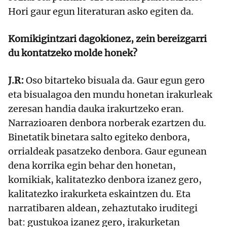
Hori gaur egun literaturan asko egiten da.
Komikigintzari dagokionez, zein bereizgarri
du kontatzeko molde honek?
J.R:
Oso bitarteko bisuala da. Gaur egun gero
eta bisualagoa den mundu honetan irakurleak
zeresan handia dauka irakurtzeko eran.
Narrazioaren denbora norberak ezartzen du.
Binetatik binetara salto egiteko denbora,
orrialdeak pasatzeko denbora. Gaur egunean
dena korrika egin behar den honetan,
komikiak, kalitatezko denbora izanez gero,
kalitatezko irakurketa eskaintzen du. Eta
narratibaren aldean, zehaztutako iruditegi
bat: gustukoa izanez gero, irakurketan