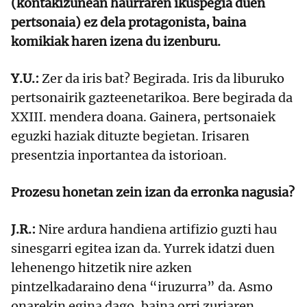
(kontakizunean haurraren ikuspegia duen
pertsonaia) ez dela protagonista, baina
komikiak haren izena du izenburu.
Y.U.:
Zer da iris bat? Begirada. Iris da liburuko
pertsonairik gazteenetarikoa. Bere begirada da
XXIII. mendera doana. Gainera, pertsonaiek
eguzki haziak dituzte begietan. Irisaren
presentzia inportantea da istorioan.
Prozesu honetan zein izan da erronka nagusia?
J.R.:
Nire ardura handiena artifizio guzti hau
sinesgarri egitea izan da. Yurrek idatzi duen
lehenengo hitzetik nire azken
pintzelkadaraino dena “iruzurra” da. Asmo
onarekin egina dago, baina orri zuriaren