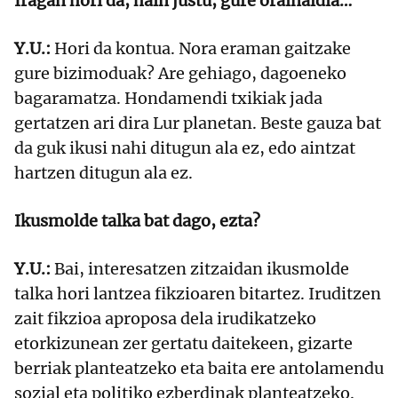
Iragan hori da, hain justu, gure orainaldia…
Y.U.:
Hori da kontua. Nora eraman gaitzake
gure bizimoduak? Are gehiago, dagoeneko
bagaramatza. Hondamendi txikiak jada
gertatzen ari dira Lur planetan. Beste gauza bat
da guk ikusi nahi ditugun ala ez, edo aintzat
hartzen ditugun ala ez.
Ikusmolde talka bat dago, ezta?
Y.U.:
Bai, interesatzen zitzaidan ikusmolde
talka hori lantzea fikzioaren bitartez. Iruditzen
zait fikzioa aproposa dela irudikatzeko
etorkizunean zer gertatu daitekeen, gizarte
berriak planteatzeko eta baita ere antolamendu
sozial eta politiko ezberdinak planteatzeko.