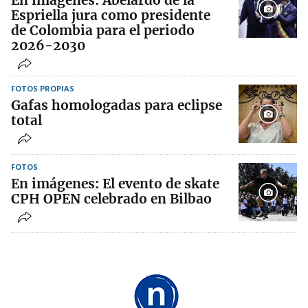
En imágenes: Abelardo de la
Espriella jura como presidente
de Colombia para el periodo
2026-2030
FOTOS PROPIAS
Gafas homologadas para eclipse
total
FOTOS
En imágenes: El evento de skate
CPH OPEN celebrado en Bilbao