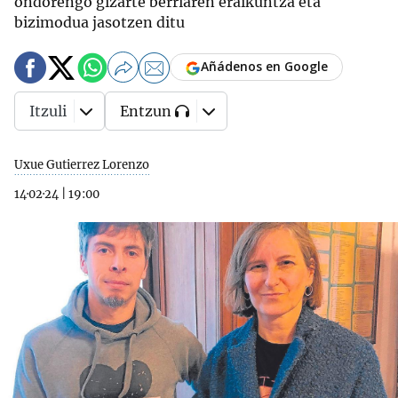
ondorengo gizarte berriaren eraikuntza eta
bizimodua jasotzen ditu
Añádenos en Google
Itzuli
Entzun
Uxue Gutierrez Lorenzo
14·02·24
|
19:00