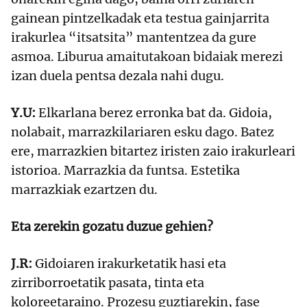
gainean pintzelkadak eta testua gainjarrita
irakurlea “itsatsita” mantentzea da gure
asmoa. Liburua amaitutakoan bidaiak merezi
izan duela pentsa dezala nahi dugu.
Y.U:
Elkarlana berez erronka bat da. Gidoia,
nolabait, marrazkilariaren esku dago. Batez
ere, marrazkien bitartez iristen zaio irakurleari
istorioa. Marrazkia da funtsa. Estetika
marrazkiak ezartzen du.
Eta zerekin gozatu duzue gehien?
J.R:
Gidoiaren irakurketatik hasi eta
zirriborroetatik pasata, tinta eta
koloreetaraino. Prozesu guztiarekin, fase