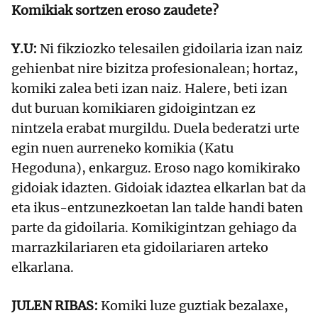
Komikiak sortzen eroso zaudete?
Y.U:
Ni fikziozko telesailen gidoilaria izan naiz
gehienbat nire bizitza profesionalean; hortaz,
komiki zalea beti izan naiz. Halere, beti izan
dut buruan komikiaren gidoigintzan ez
nintzela erabat murgildu. Duela bederatzi urte
egin nuen aurreneko komikia (Katu
Hegoduna), enkarguz. Eroso nago komikirako
gidoiak idazten. Gidoiak idaztea elkarlan bat da
eta ikus-entzunezkoetan lan talde handi baten
parte da gidoilaria. Komikigintzan gehiago da
marrazkilariaren eta gidoilariaren arteko
elkarlana.
JULEN RIBAS:
Komiki luze guztiak bezalaxe,