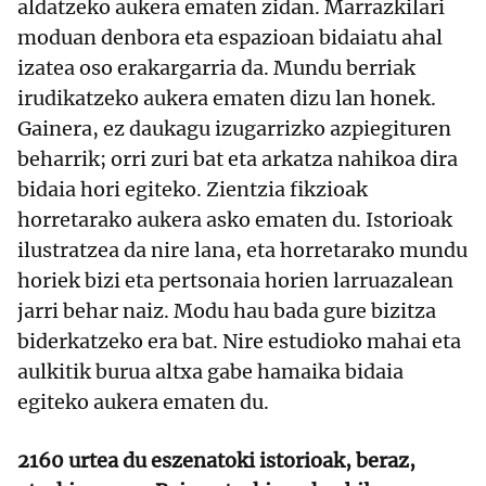
aldatzeko aukera ematen zidan. Marrazkilari
moduan denbora eta espazioan bidaiatu ahal
izatea oso erakargarria da. Mundu berriak
irudikatzeko aukera ematen dizu lan honek.
Gainera, ez daukagu izugarrizko azpiegituren
beharrik; orri zuri bat eta arkatza nahikoa dira
bidaia hori egiteko. Zientzia fikzioak
horretarako aukera asko ematen du. Istorioak
ilustratzea da nire lana, eta horretarako mundu
horiek bizi eta pertsonaia horien larruazalean
jarri behar naiz. Modu hau bada gure bizitza
biderkatzeko era bat. Nire estudioko mahai eta
aulkitik burua altxa gabe hamaika bidaia
egiteko aukera ematen du.
2160 urtea du eszenatoki istorioak, beraz,