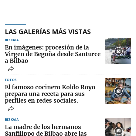
LAS GALERÍAS MÁS VISTAS
BIZKAIA
En imágenes: procesión de la
Virgen de Begoña desde Santurce
a Bilbao
FOTOS
El famoso cocinero Koldo Royo
prepara una receta para sus
perfiles en redes sociales.
BIZKAIA
La madre de los hermanos
Sanfilippo de Bilbao abre las