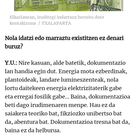
Elkarlanean, iruditegi indartsuz hornitu dute
kontakizuna
TXALAPARTA
Nola idatzi edo marraztu existitzen ez denari
buruz?
Y.U.:
Nire kasuan, alde batetik, dokumentazio
lan handia egin dut. Energia mota ezberdinak,
plantoideak, landare lumineszenteak, nola
lortu daitekeen energia elektrizitaterik gabe
eta erregai fosilik gabe… Baina, dokumentazioa
beti dago irudimenaren menpe. Hau ez da
saiakera teoriko bat, fikziozko unibertso bat
da, abentura bat. Dokumentazioa tresna bat da,
baina ez da helburua.