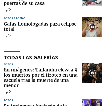
puertas de su casa
FOTOS PROPIAS
Gafas homologadas para eclipse
total
TODAS LAS GALERÍAS
FOTOS
En imágenes: Tailandia eleva a 9
los muertos por el tiroteo en una
escuela tras la muerte de una
menor
FOTOS