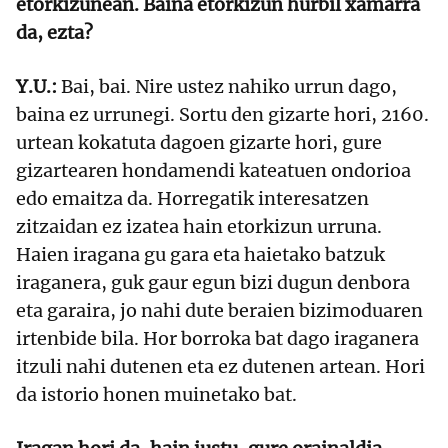
etorkizunean. Baina etorkizun hurbil xamarra
da, ezta?
Y.U.:
Bai, bai. Nire ustez nahiko urrun dago,
baina ez urrunegi. Sortu den gizarte hori, 2160.
urtean kokatuta dagoen gizarte hori, gure
gizartearen hondamendi kateatuen ondorioa
edo emaitza da. Horregatik interesatzen
zitzaidan ez izatea hain etorkizun urruna.
Haien iragana gu gara eta haietako batzuk
iraganera, guk gaur egun bizi dugun denbora
eta garaira, jo nahi dute beraien bizimoduaren
irtenbide bila. Hor borroka bat dago iraganera
itzuli nahi dutenen eta ez dutenen artean. Hori
da istorio honen muinetako bat.