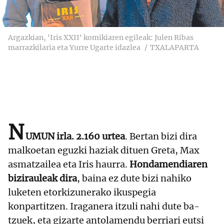
Argazkian, 'Iris XXII' komikiaren egileak: Julen Ribas
marrazkilaria eta Yurre Ugarte idazlea
TXALAPARTA
N
UMUN irla. 2.160 urtea
. Bertan bizi dira
malkoetan eguzki haziak dituen Greta, Max
asmatzailea eta Iris haurra.
Hondamendiaren
bizirauleak dira
, baina ez dute bizi nahiko
luketen etorkizunerako ikuspegia
konpartitzen. Iraganera itzuli nahi dute ba-
tzuek, eta gizarte antolamendu berriari eutsi