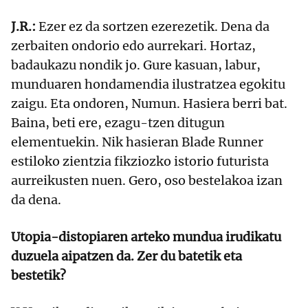
J.R.:
Ezer ez da sortzen ezerezetik. Dena da
zerbaiten ondorio edo aurrekari. Hortaz,
badaukazu nondik jo. Gure kasuan, labur,
munduaren hondamendia ilustratzea egokitu
zaigu. Eta ondoren, Numun. Hasiera berri bat.
Baina, beti ere, ezagu-tzen ditugun
elementuekin. Nik hasieran Blade Runner
estiloko zientzia fikziozko istorio futurista
aurreikusten nuen. Gero, oso bestelakoa izan
da dena.
Utopia-distopiaren arteko mundua irudikatu
duzuela aipatzen da. Zer du batetik eta
bestetik?