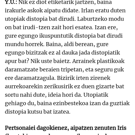
Y.U.:
Nik ez diot etiketarik jartzen, baina
irakurle askok aipatu didate. Irlan eratu duten
utopiak distopia bat dirudi. Laburtzeko modu
on bat irudi-tzen zait hori esatea. Izan ere,
gure egungo ikuspuntutik distopia bat dirudi
mundu horrek. Baina, aldi berean, gure
egungo bizitzak ez al dauka jada distopiatik
apur bat? Nik uste baietz. Arrainek plastikoak
daramatzate beraien tripetan, eta seguru guk
ere daramatzagula. Bizirik irten zirenek
aurrekoarekin zerikusirik ez duen gizarte bat
sortu nahi dute, ideia hori da. Utopiatik
gehiago du, baina ezinbestekoa izan da guztiak
distopia kutsu bat izatea.
Pertsonaiei dagokienez, aipatzen zenuten Iris