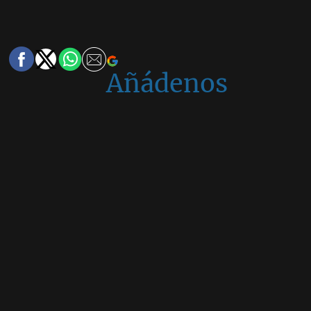
Añádenos
en
Google