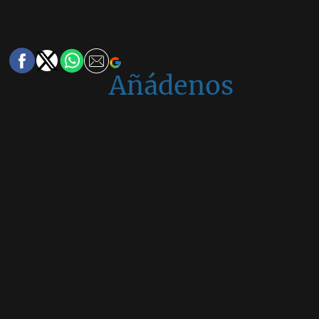
Añádenos
en
Google