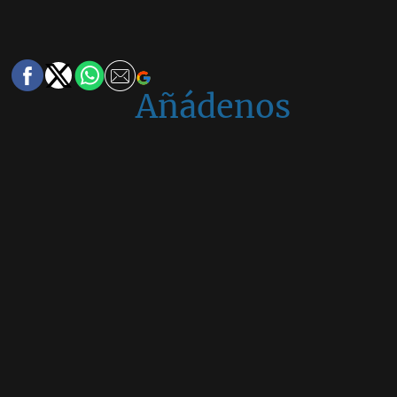
Añádenos
en
Google