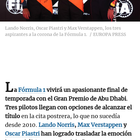
Lando Norris, Oscar Piastri y Max Verstappen, los tres
aspirantes a la corona de la Fórmula 1.
EUROPA PRESS
L
a
Fórmula 1
vivirá un apasionante final de
temporada con el Gran Premio de Abu Dhabi
.
Tres pilotos llegan con opciones de alcanzar el
título
en la cita postrera, lo que no sucedía
desde 2010.
Lando Norris
,
Max Verstappen
y
Oscar Piastri
han logrado trasladar la emoción