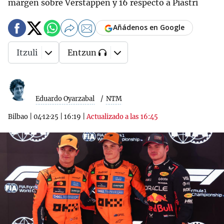
margen sobre Verstappen y 16 respecto a Piastri
Añádenos en Google
Itzuli
Entzun
Eduardo Oyarzabal
NTM
Bilbao
|
04·12·25
|
16:19
|
Actualizado a las 16:45