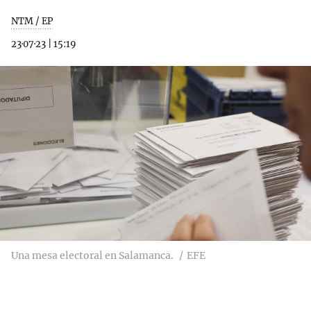
NTM / EP
23·07·23
|
15:19
Una mesa electoral en Salamanca.
EFE