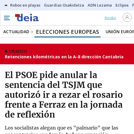
Robos en playas
Guardias Osakidetza
ADN Lezama
Eclipse
Kiosko
ELECCIONES EUROPEAS
ACTUALIDAD
UNIÓN EURO
TRÁFICO
Retenciones kilométricas en la A-8 dirección Cantabria
El PSOE pide anular la
sentencia del TSJM que
autorizó ir a rezar el rosario
frente a Ferraz en la jornada
de reflexión
Los socialistas alegan que es "palmario" que las