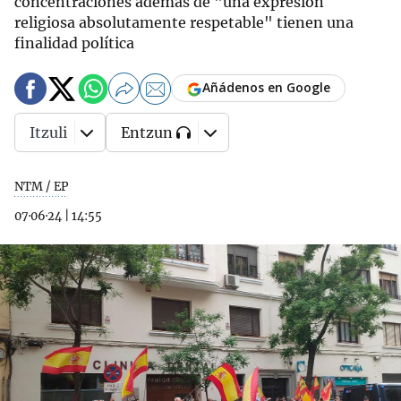
concentraciones además de "una expresión
religiosa absolutamente respetable" tienen una
finalidad política
Añádenos en Google
Itzuli
Entzun
NTM / EP
07·06·24
|
14:55