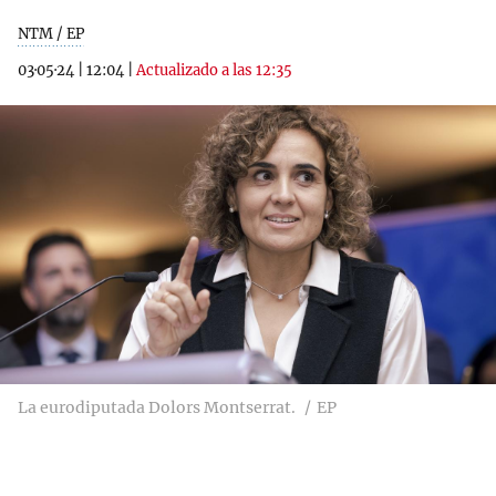
NTM / EP
03·05·24
|
12:04
|
Actualizado a las 12:35
La eurodiputada Dolors Montserrat.
EP