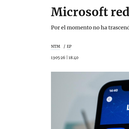
Microsoft red
Por el momento no ha trascend
NTM
EP
13·05·26
|
18:40