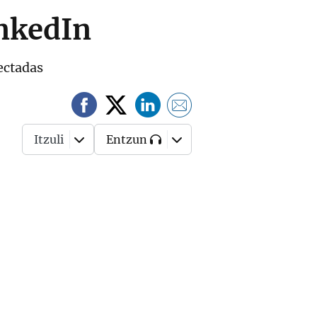
inkedIn
ectadas
Itzuli
Entzun