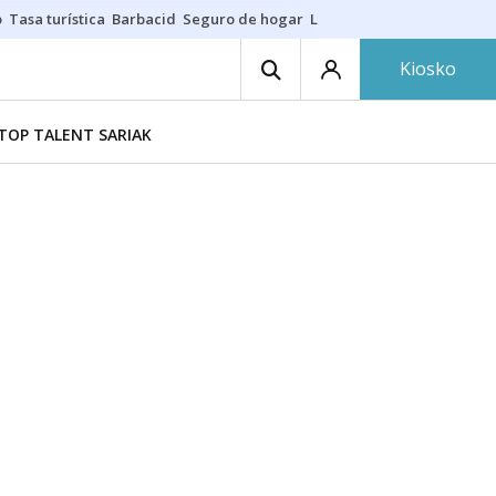
o
Tasa turística
Barbacid
Seguro de hogar
Lío Athletic-Osasuna
Mast
Kiosko
TOP TALENT SARIAK