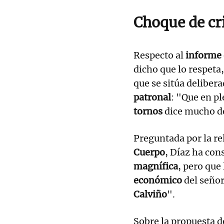
Choque de cri
Respecto al
informe 
dicho que lo respeta
que se sitúa deliber
patronal
: "Que en p
tornos
dice mucho de
Preguntada por la re
Cuerpo
, Díaz ha con
magnífica
, pero que
económico
del señor
Calviño
".
Sobre la propuesta d