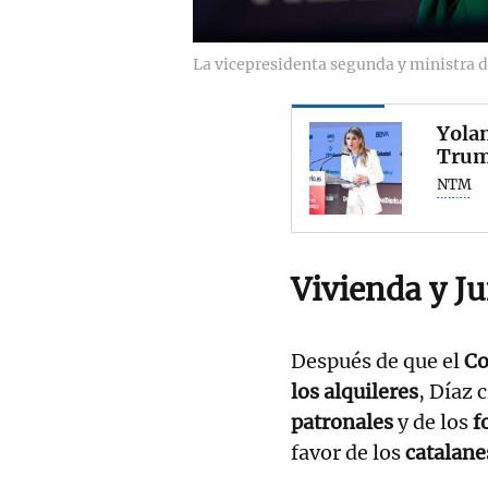
La vicepresidenta segunda y ministra 
Yolan
Trump
NTM
Vivienda y J
Después de que el
Co
los alquileres
, Díaz 
patronales
y de los
f
favor de los
catalane