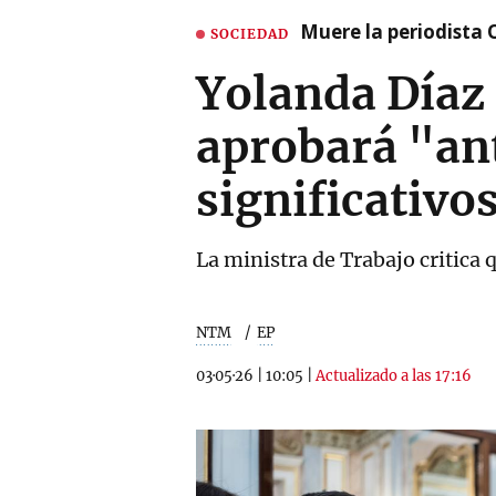
Muere la periodista 
SOCIEDAD
Yolanda Díaz 
aprobará "an
significativo
La ministra de Trabajo critica 
NTM
EP
03·05·26
|
10:05
|
Actualizado a las 17:16