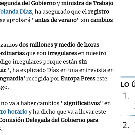
segunda del Gobierno
y
ministra de Trabajo
olanda Díaz
, ha asegurado que el
registro
se aprobará "
antes de verano
" sin
cambios
izamos
dos millones y medio de horas
rdinarias
que son
irregulares
en nuestro
 digo irregulares porque están
sin
uir
", ha explicado Díaz en una entrevista en
anguardia'
recogida por
Europa Press
este
LO 
go.
1
 no va a haber cambios "
significativos
" en
tro horario
y ha dicho que va a llevar este
Comisión Delegada del Gobierno para
2
s
.