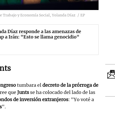
de Trabajo y Economía Social, Yolanda Díaz
EP
da Díaz responde a las amenazas de
 a Irán: "Esto se llama genocidio"
unts
ngreso
tumbara el
decreto de la prórroga de
cree que
Junts
se ha colocado del lado de las
ondos de inversión extranjeros
: "Yo voté a
s
".