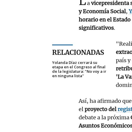
L
a
vicepresidenta 
y Economía Social
,
Y
horario en el Estado
significativos
.
"Real
RELACIONADAS
extrao
país y
Yolanda Díaz cerrará su
etapa en el Congreso al final
retrib
de la legislatura: "No voy a ir
en ninguna lista"
'La V
domin
Así, ha afirmado que
el
proyecto del
regis
debate a la próxima
Asuntos Económico