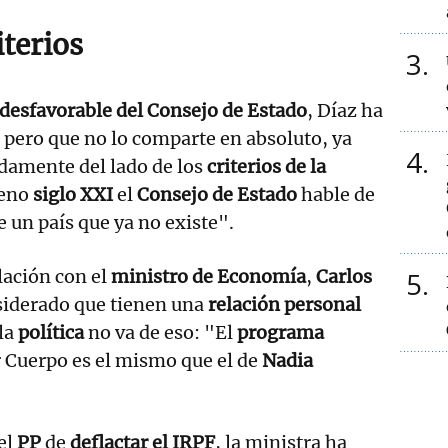
terios
3
desfavorable del Consejo de Estado
, Díaz ha
, pero que no lo comparte en absoluto, ya
4
adamente del lado de los
criterios de la
leno
siglo XXI
el
Consejo de Estado
hable de
 un país que ya no existe".
lación con el
ministro de Economía
,
Carlos
5
siderado que tienen una
relación personal
 la
política
no va de eso: "El
programa
 Cuerpo es el mismo que el de
Nadia
el
PP
de
deflactar el IRPF
, la ministra ha