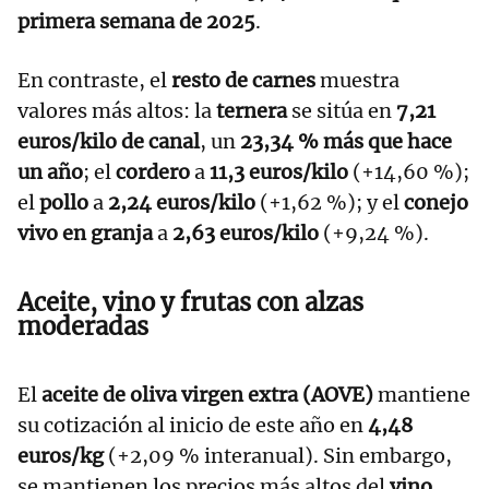
primera semana de 2025
.
En contraste, el
resto de carnes
muestra
valores más altos: la
ternera
se sitúa en
7,21
euros/kilo de canal
, un
23,34 % más que hace
un año
; el
cordero
a
11,3 euros/kilo
(+14,60 %);
el
pollo
a
2,24 euros/kilo
(+1,62 %); y el
conejo
vivo en granja
a
2,63 euros/kilo
(+9,24 %).
Aceite, vino y frutas con alzas
moderadas
El
aceite de oliva virgen extra (AOVE)
mantiene
su cotización al inicio de este año en
4,48
euros/kg
(+2,09 % interanual). Sin embargo,
se mantienen los precios más altos del
vino