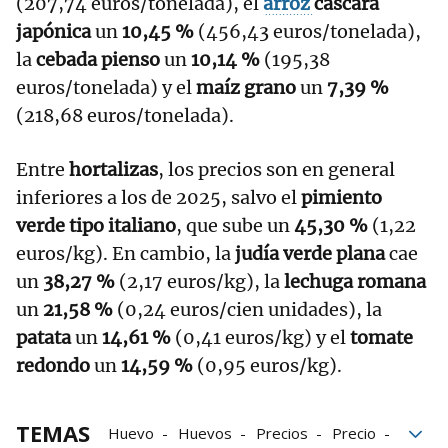
(207,74 euros/tonelada), el
arroz
cáscara
japónica
un
10,45 %
(456,43 euros/tonelada),
la
cebada pienso
un
10,14 %
(195,38
euros/tonelada) y el
maíz grano
un
7,39 %
(218,68 euros/tonelada).
Entre
hortalizas
, los precios son en general
inferiores a los de 2025, salvo el
pimiento
verde tipo italiano
, que sube un
45,30 %
(1,22
euros/kg). En cambio, la
judía verde plana
cae
un
38,27 %
(2,17 euros/kg), la
lechuga romana
un
21,58 %
(0,24 euros/cien unidades), la
patata
un
14,61 %
(0,41 euros/kg) y el
tomate
redondo
un
14,59 %
(0,95 euros/kg).
TEMAS
Huevo
Huevos
Precios
Precio