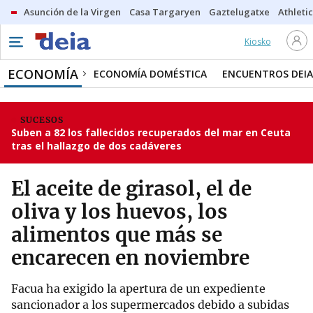
Asunción de la Virgen
Casa Targaryen
Gaztelugatxe
Athletic
Kiosko
ECONOMÍA
ECONOMÍA DOMÉSTICA
ENCUENTROS DEIA
SUCESOS
Suben a 82 los fallecidos recuperados del mar en Ceuta
tras el hallazgo de dos cadáveres
El aceite de girasol, el de
oliva y los huevos, los
alimentos que más se
encarecen en noviembre
Facua ha exigido la apertura de un expediente
sancionador a los supermercados debido a subidas