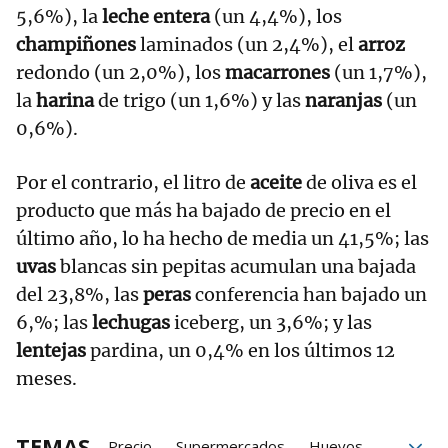
5,6%), la
leche entera
(un 4,4%), los
champiñones
laminados (un 2,4%), el
arroz
redondo (un 2,0%), los
macarrones
(un 1,7%),
la
harina
de trigo (un 1,6%) y las
naranjas
(un
0,6%).
Por el contrario, el litro de
aceite
de oliva es el
producto que más ha bajado de precio en el
último año, lo ha hecho de media un 41,5%; las
uvas
blancas sin pepitas acumulan una bajada
del 23,8%, las
peras
conferencia han bajado un
6,%; las
lechugas
iceberg, un 3,6%; y las
lentejas
pardina, un 0,4% en los últimos 12
meses.
TEMAS
Precio
Supermercados
Huevos