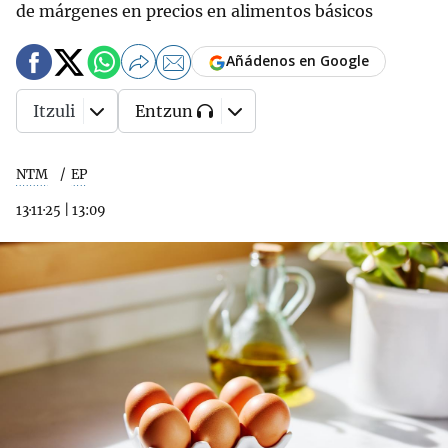
de márgenes en precios en alimentos básicos
Añádenos en Google
Itzuli
Entzun
NTM
EP
13·11·25
|
13:09