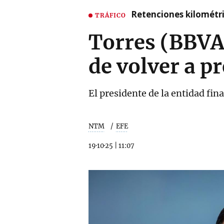
Retenciones kilométri
TRÁFICO
Torres (BBVA)
de volver a p
El presidente de la entidad fi
NTM
EFE
19·10·25
|
11:07