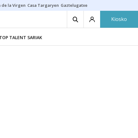
 de la Virgen
Casa Targaryen
Gaztelugatxe
Athletic
Aste Nagusia
C
Kiosko
TOP TALENT SARIAK