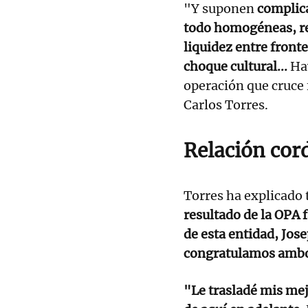
"Y suponen
complic
todo homogéneas, res
liquidez entre fron
choque cultural...
Hay
operación que cruce
Carlos Torres.
Relación cor
Torres ha explicado
resultado de la OPA f
de esta entidad, Jose
congratulamos ambos
"Le trasladé mis mej