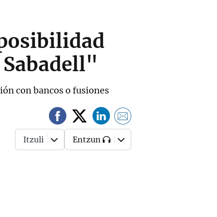
posibilidad
l Sabadell"
ción con bancos o fusiones
Itzuli
Entzun