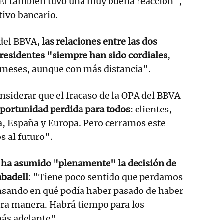
 Él también tuvo una muy buena reacción",
tivo bancario.
del BBVA,
las relaciones entre las dos
presidentes "siempre han sido cordiales
,
 meses, aunque con más distancia".
onsiderar que el fracaso de la OPA del BBVA
oportunidad perdida para todos
: clientes,
a, España y Europa. Pero cerramos este
s al futuro".
 ha asumido "plenamente" la decisión de
abadell
: "Tiene poco sentido que perdamos
sando en qué podía haber pasado de haber
tra manera. Habrá tiempo para los
más adelante".