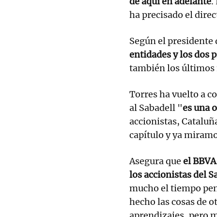
de aquí en adelante
.
ha precisado el direc
Según el presidente 
entidades y los dos 
también los últimos
Torres ha vuelto a c
al Sabadell "
es una 
accionistas, Cataluñ
capítulo y ya miramo
Asegura que
el BBVA
los accionistas del S
mucho el tiempo pen
hecho las cosas de o
aprendizajes, pero 