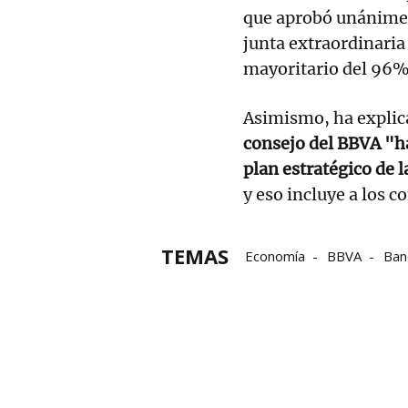
que aprobó unánimem
junta extraordinaria
mayoritario del 96
Asimismo, ha explica
consejo del BBVA "ha
plan estratégico de 
y eso incluye a los c
TEMAS
Economía
BBVA
Ban