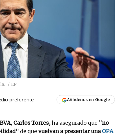
la.
EP
dio preferente
Añádenos en Google
BVA
,
Carlos Torres,
ha asegurado que
"no
ilidad"
de que
vuelvan a presentar una
OPA