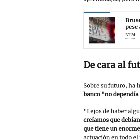
Bruse
pese 
NTM
De cara al fu
Sobre su futuro, ha i
banco "no dependía p
"Lejos de haber algu
creíamos que debíam
que tiene un enorme 
actuación en todo el 