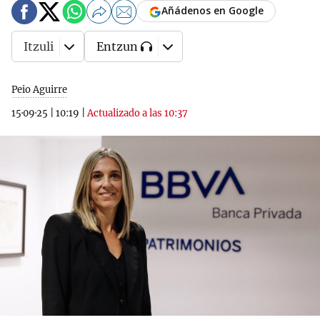
Añádenos en Google
Itzuli
Entzun
Peio Aguirre
15·09·25
|
10:19
|
Actualizado a las 10:37