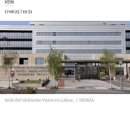
NTM
17·06·25
|
19:51
Sede del Gobierno Vasco en Lakua.
IREKIA