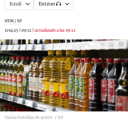
Itzuli
Entzun
NTM / EP
11·04·25
|
09:12
|
Actualizado a las 09:12
Varias botellas de aceite
EP