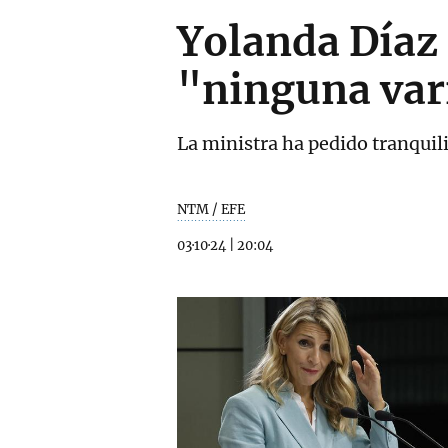
Yolanda Díaz 
"ninguna vari
La ministra ha pedido tranquil
NTM / EFE
03·10·24
|
20:04