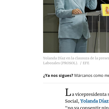
Yolanda Díaz en la clausura de la pre
Laborales (PROSOL).
EFE
¿Ya nos sigues?
Márcanos como me
L
a vicepresidenta
Social,
Yolanda Díaz
"no va consentir nin