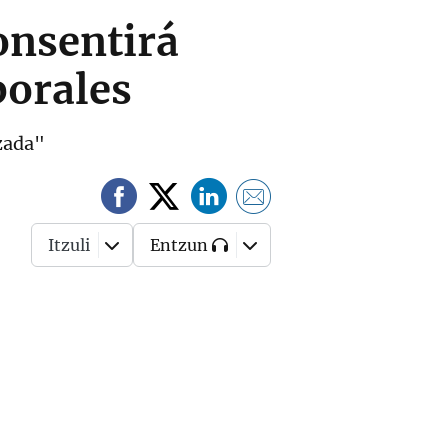
onsentirá
borales
izada"
Itzuli
Entzun