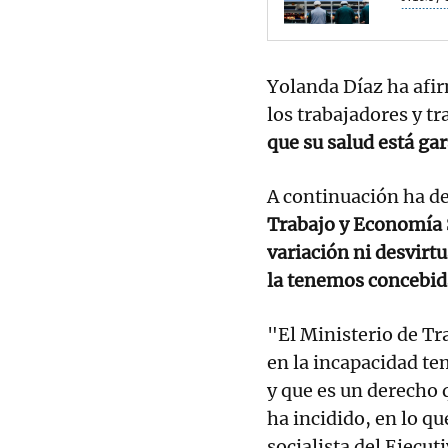
Yolanda Díaz ha afir
los trabajadores y tr
que su salud está gar
A continuación ha d
Trabajo y Economía 
variación ni desvirt
la tenemos concebid
"El Ministerio de Tr
en la incapacidad te
y que es un derecho 
ha incidido, en lo q
socialista del Ejecuti