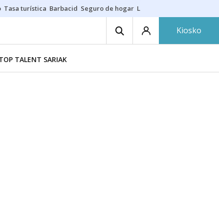
o
Tasa turística
Barbacid
Seguro de hogar
Lío Athletic-Osasuna
Mast
Kiosko
TOP TALENT SARIAK