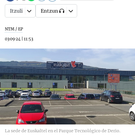
Itzuli
Entzun
NTM / EP
03·09·24
|
11:53
La sede de Euskaltel en el Parque Tecnológico de Derio.