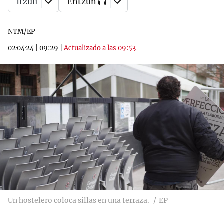
Itzuli
Entzun
NTM/EP
02·04·24
|
09:29
|
Actualizado a las 09:53
Un hostelero coloca sillas en una terraza.
EP