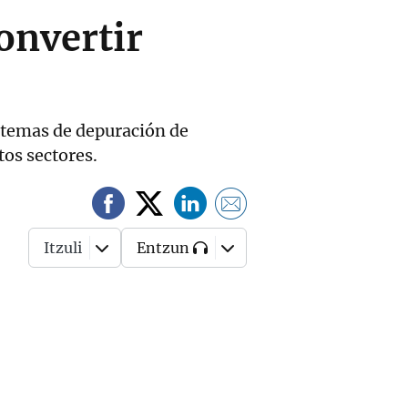
onvertir
istemas de depuración de
tos sectores.
Itzuli
Entzun