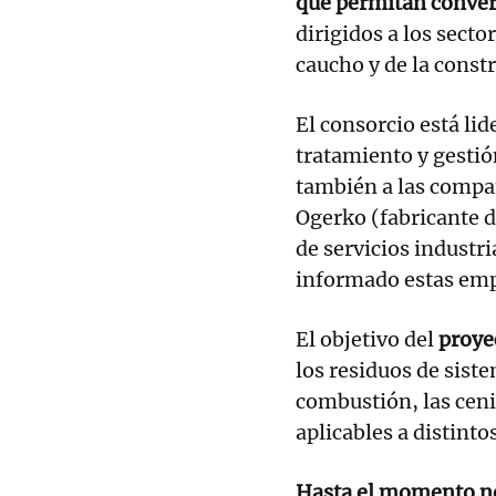
que permitan convert
dirigidos a los secto
caucho y de la constr
El consorcio está lid
tratamiento y gestión
también a las compa
Ogerko (fabricante d
de servicios industr
informado estas emp
El objetivo del
proye
los residuos de sist
combustión, las ceni
aplicables a distinto
Hasta el momento no