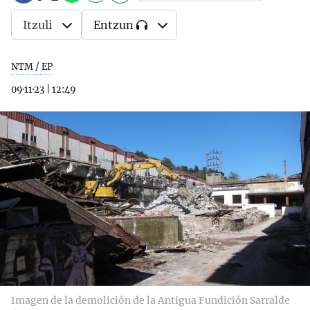
Itzuli
Entzun
NTM / EP
09·11·23
|
12:49
Imagen de la demolición de la Antigua Fundición Sarralde