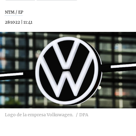
NTM / EP
28·10·22
|
11:41
Logo de la empresa Volkswagen.
DPA