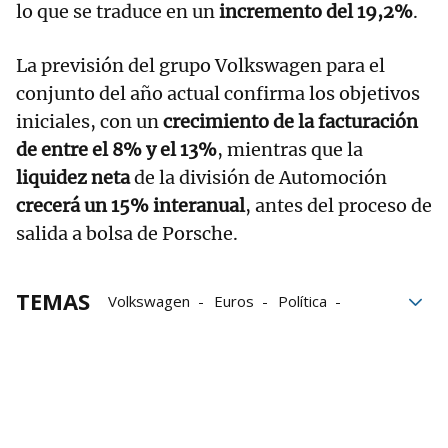
lo que se traduce en un
incremento del 19,2%
.
La previsión del grupo Volkswagen para el
conjunto del año actual confirma los objetivos
iniciales, con un
crecimiento de la facturación
de entre el 8% y el 13%
, mientras que la
liquidez neta
de la división de Automoción
crecerá un 15% interanual
, antes del proceso de
salida a bolsa de Porsche.
TEMAS
Volkswagen
Euros
Política
Rusia
Seat
Skoda
Porsche
Audi
Venta de coches
coches eléctricos
coches
vehículos
beneficios
Pérdidas
Cuentas
Cifras