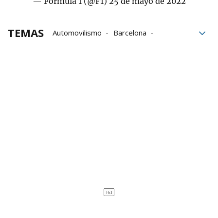
— Formula 1 (@F1)
25 de mayo de 2022
TEMAS
Automovilismo
Barcelona
Carlos Sainz Jr
Fernando Alonso
Ferrari
Fórmula 1
Lewis Hamilton
Montecarlo
Red Bull