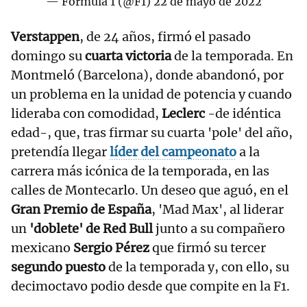
— Formula 1 (@F1)
22 de mayo de 2022
Verstappen
, de 24 años, firmó el pasado
domingo su
cuarta victoria
de la temporada. En
Montmeló (Barcelona), donde abandonó, por
un problema en la unidad de potencia y cuando
lideraba con comodidad,
Leclerc
-de idéntica
edad-, que, tras firmar su cuarta 'pole' del año,
pretendía llegar
líder del campeonato
a la
carrera más icónica de la temporada, en las
calles de Montecarlo. Un deseo que aguó, en el
Gran Premio de España
, 'Mad Max', al liderar
un
'doblete' de Red Bull
junto a su compañero
mexicano
Sergio Pérez
que firmó su tercer
segundo puesto
de la temporada y, con ello, su
decimoctavo podio desde que compite en la F1.