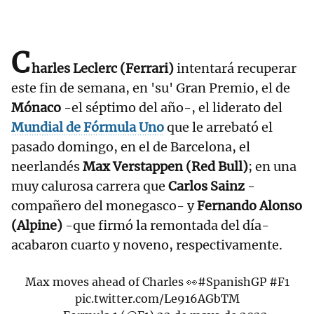
C
harles Leclerc (Ferrari)
intentará recuperar
este fin de semana, en 'su' Gran Premio, el de
Mónaco
-el séptimo del año-, el liderato del
Mundial de Fórmula Uno
que le arrebató el
pasado domingo, en el de Barcelona, el
neerlandés
Max Verstappen (Red Bull)
; en una
muy calurosa carrera que
Carlos Sainz
-
compañero del monegasco- y
Fernando Alonso
(Alpine)
-que firmó la remontada del día-
acabaron cuarto y noveno, respectivamente.
Max moves ahead of Charles 👀
#SpanishGP
#F1
pic.twitter.com/Le916AGbTM