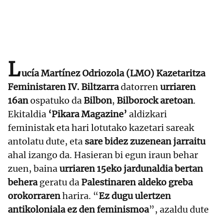
L
ucía Martínez Odriozola (LMO) Kazetaritza
Feministaren IV. Biltzarra
datorren
urriaren
16an
ospatuko da
Bilbon
,
Bilborock aretoan
.
Ekitaldia
‘Pikara Magazine’
aldizkari
feministak eta hari lotutako kazetari sareak
antolatu dute, eta
sare bidez zuzenean jarraitu
ahal izango da. Hasieran bi egun iraun behar
zuen, baina
urriaren 15eko jardunaldia bertan
behera
geratu da
Palestinaren aldeko greba
orokorraren
harira. “
Ez dugu ulertzen
antikoloniala ez den feminismoa
”, azaldu dute