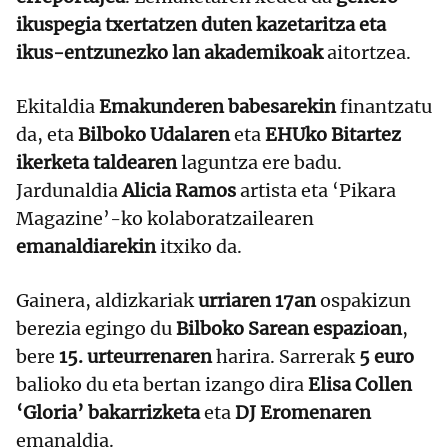
ikuspegia txertatzen duten kazetaritza eta
ikus-entzunezko lan akademikoak
aitortzea.
Ekitaldia
Emakunderen babesarekin
finantzatu
da, eta
Bilboko Udalaren
eta
EHUko Bitartez
ikerketa taldearen
laguntza ere badu.
Jardunaldia
Alicia Ramos
artista eta ‘Pikara
Magazine’-ko kolaboratzailearen
emanaldiarekin
itxiko da.
Gainera, aldizkariak
urriaren 17an
ospakizun
berezia egingo du
Bilboko Sarean espazioan
,
bere
15. urteurrenaren
harira. Sarrerak
5 euro
balioko du eta bertan izango dira
Elisa Collen
‘Gloria’ bakarrizketa
eta
DJ Eromenaren
emanaldia.