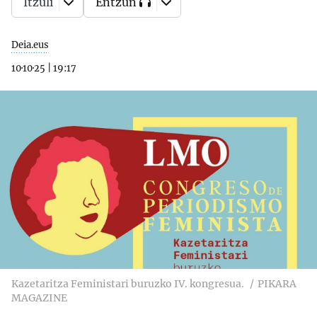
Itzuli
Entzun
Deia.eus
10·10·25
|
19:17
Kazetaritza Feministari buruzko IV. kongresua.
PIKARA
MAGAZINE