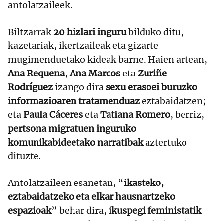
antolatzaileek.
Biltzarrak
20 hizlari inguru
bilduko ditu,
kazetariak, ikertzaileak eta gizarte
mugimenduetako kideak barne. Haien artean,
Ana Requena
,
Ana Marcos
eta
Zuriñe
Rodríguez
izango dira
sexu erasoei buruzko
informazioaren tratamenduaz
eztabaidatzen;
eta
Paula Cáceres
eta
Tatiana Romero
, berriz,
pertsona migratuen inguruko
komunikabideetako narratibak
aztertuko
dituzte.
Antolatzaileen esanetan, “
ikasteko,
eztabaidatzeko eta elkar hausnartzeko
espazioak
” behar dira,
ikuspegi feministatik