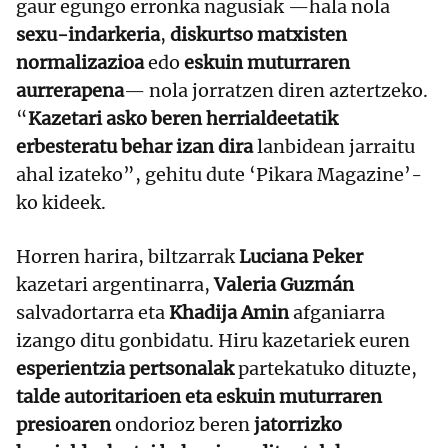
gaur egungo erronka nagusiak —hala nola
sexu-indarkeria
,
diskurtso matxisten
normalizazioa
edo
eskuin muturraren
aurrerapena
— nola jorratzen diren aztertzeko.
“
Kazetari asko beren herrialdeetatik
erbesteratu behar izan dira
lanbidean jarraitu
ahal izateko”, gehitu dute ‘Pikara Magazine’-
ko kideek.
Horren harira, biltzarrak
Luciana Peker
kazetari argentinarra,
Valeria Guzmán
salvadortarra eta
Khadija Amin
afganiarra
izango ditu gonbidatu. Hiru kazetariek euren
esperientzia pertsonalak
partekatuko dituzte,
talde autoritarioen eta eskuin muturraren
presioaren
ondorioz beren
jatorrizko