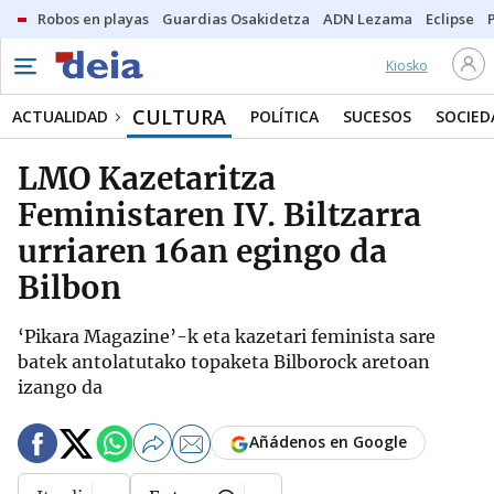
Robos en playas
Guardias Osakidetza
ADN Lezama
Eclipse
Kiosko
CULTURA
ACTUALIDAD
POLÍTICA
SUCESOS
SOCIED
LMO Kazetaritza
Feministaren IV. Biltzarra
urriaren 16an egingo da
Bilbon
‘Pikara Magazine’-k eta kazetari feminista sare
batek antolatutako topaketa Bilborock aretoan
izango da
Añádenos en Google