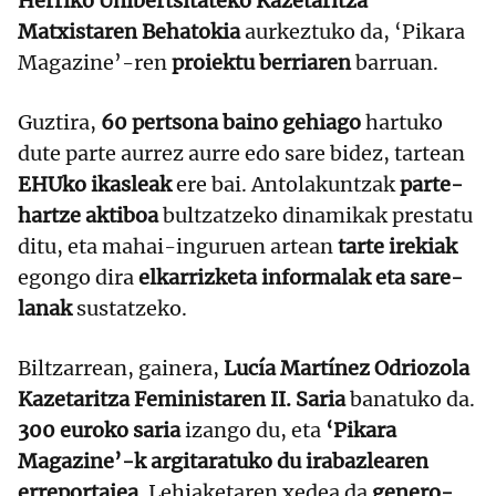
Herriko Unibertsitateko Kazetaritza
Matxistaren Behatokia
aurkeztuko da, ‘Pikara
Magazine’-ren
proiektu berriaren
barruan.
Guztira,
60 pertsona baino gehiago
hartuko
dute parte aurrez aurre edo sare bidez, tartean
EHUko ikasleak
ere bai. Antolakuntzak
parte-
hartze aktiboa
bultzatzeko dinamikak prestatu
ditu, eta mahai-inguruen artean
tarte irekiak
egongo dira
elkarrizketa informalak eta sare-
lanak
sustatzeko.
Biltzarrean, gainera,
Lucía Martínez Odriozola
Kazetaritza Feministaren II. Saria
banatuko da.
300 euroko saria
izango du, eta
‘Pikara
Magazine’-k argitaratuko du irabazlearen
erreportajea
. Lehiaketaren xedea da
genero-