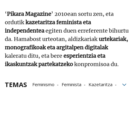
‘
Pikara Magazine
’ 2010ean sortu zen, eta
ordutik
kazetaritza feminista eta
independentea
egiten duen erreferente bihurtu
da. Hamabost urteotan, aldizkariak
urtekariak,
monografikoak eta argitalpen digitalak
kaleratu ditu, eta bere
esperientzia eta
ikaskuntzak partekatzeko
konpromisoa du.
TEMAS
Feminismo
Feminista
Kazetaritza
Kazetariak
Emakumeak
Idioma Euskera