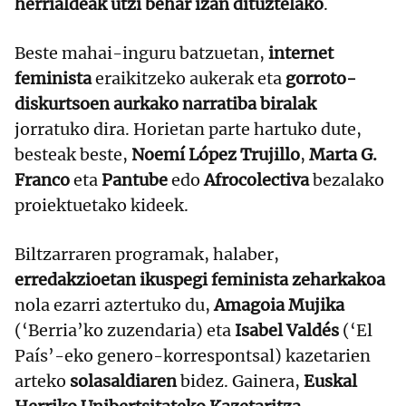
herrialdeak utzi behar izan dituztelako
.
Beste mahai-inguru batzuetan,
internet
feminista
eraikitzeko aukerak eta
gorroto-
diskurtsoen aurkako narratiba biralak
jorratuko dira. Horietan parte hartuko dute,
besteak beste,
Noemí López Trujillo
,
Marta G.
Franco
eta
Pantube
edo
Afrocolectiva
bezalako
proiektuetako kideek.
Biltzarraren programak, halaber,
erredakzioetan ikuspegi feminista zeharkakoa
nola ezarri aztertuko du,
Amagoia Mujika
(‘Berria’ko zuzendaria) eta
Isabel Valdés
(‘El
País’-eko genero-korrespontsal) kazetarien
arteko
solasaldiaren
bidez. Gainera,
Euskal