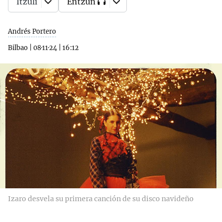
Itzuli
Entzun
Andrés Portero
Bilbao
|
08·11·24
|
16:12
Izaro desvela su primera canción de su disco navideño