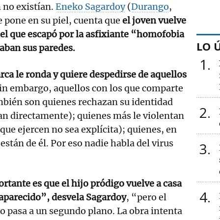
n no existían.
Eneko Sagardoy
(
Durango
,
e pone en su piel, cuenta que
el joven vuelve
 del que escapó por la asfixiante “homofobia
LO 
laban sus paredes.
1
rca le ronda y quiere despedirse de aquellos
Sin embargo, aquellos con los que comparte
mbién son quienes rechazan su identidad
2
an directamente); quienes más le violentan
que ejercen no sea explícita); quienes, en
 están de él. Por eso nadie habla del virus
3
rtante es que el hijo pródigo vuelve a casa
4
saparecido”, desvela Sagardoy
, “pero el
o pasa a un segundo plano. La obra intenta