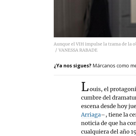
Aunque el VIH impulse la trama de la ob
VANESSA RABADE
¿Ya nos sigues?
Márcanos como me
L
ouis, el protagon
cumbre del dramaturg
escena desde hoy ju
Arriaga
–, tiene la ce
noticia de que ha co
cualquiera del año 1