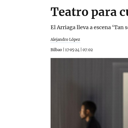
Teatro para c
El Arriaga lleva a escena ‘Tan
Alejandro López
Bilbao
|
17·05·24
|
07:02