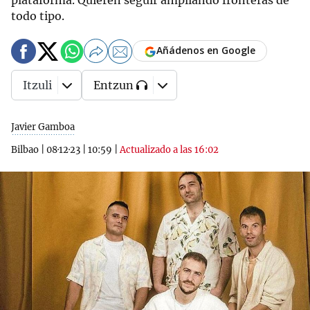
plataforma. Quieren seguir ampliando fronteras de
todo tipo.
Añádenos en Google
Itzuli
Entzun
Javier Gamboa
Bilbao
|
08·12·23
|
10:59
|
Actualizado a las 16:02