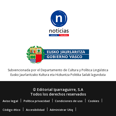
Subvencionada por el Departamento de Cultura y Política Lingüística
Eusko Jaurlaritzako Kultura eta Hizkuntza Politika Sailak lagunduta
© Editorial Iparraguirre, S.A
Todos los derechos reservados
Aviso legal
Política privacidad
Condiciones de uso
Cookies
Código ético
Accesibilidad
Administrar Utiq