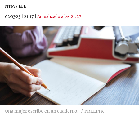
NTM / EFE
02·03·23
|
21:17
|
Actualizado a las 21:27
Una mujer escribe en un cuaderno.
FREEPIK