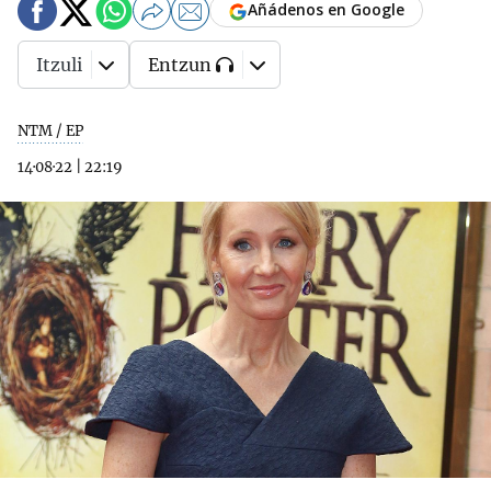
Añádenos en Google
Itzuli
Entzun
NTM / EP
14·08·22
|
22:19