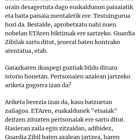
orain desagertuta dago euskaldunon paisaiatik
eta baita paisaia mentaletik ere. Testuingurua
hori da. Bestalde, aprobetxatu nahi nuen
nobelan ETAren biktimak ere sartzeko. Guardia
Zibilak sartu ditut, jeneral baten kontrako
atentatua, etab.
Gatazkaren ikuspegi guztiak bildu dituzu
istorio honetan. Pertsonaien azalean jartzeko
ariketa gogorra izan da?
Ariketa berezia izan da, kasu batzuetan
zailagoa. ETAren, euskaldunek "etsaiak"
deitzen zituzten pertsonaiak ere sartu ditut.
Hasieran zaila egin zitzaidan, adibidez,
Guardia Zibil baten azalean jartzea, haren