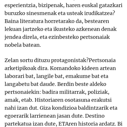
esperientzia, bizipenak, haren euskal gatazkari
buruzko sinesmenak eta usteak irudikatzea?
Baina literatura horretarako da, bestearen
lekuan jartzeko eta ikusteko azkenean denak
jendea direla, eta ezinbesteko pertsonaiak
nobela batean.
Zelan sortu dituzu protagonistak?Pertsonaia
arketipikoak dira. Komandoko kideen artean
laborari bat, langile bat, emakume bat eta
langabetu bat daude. Berdin beste aldeko
pertsonaiekin: badira militarrak, poliziak,
amak, etab. Historiaren osotasuna erakutsi
nahi izan dut. Giza kondizioa baldintzarik eta
egoerarik larrienean jasan dute. Destino
partekatua izan dute, ETAren historia ardatz. Bi