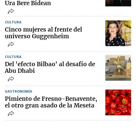
Ura Bere Bidean
CULTURA
Cinco mujeres al frente del
universo Guggenheim
CULTURA
Del 'efecto Bilbao' al desafío de
Abu Dhabi
GASTRONOMÍA
Pimiento de Fresno-Benavente,
el otro gran asado de la Meseta