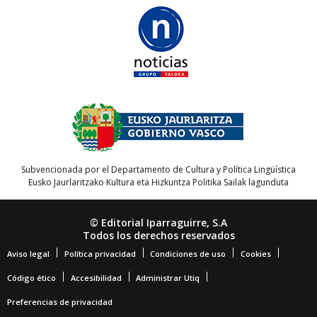
Subvencionada por el Departamento de Cultura y Política Lingüística
Eusko Jaurlaritzako Kultura eta Hizkuntza Politika Sailak lagunduta
© Editorial Iparraguirre, S.A
Todos los derechos reservados
Aviso legal
Política privacidad
Condiciones de uso
Cookies
Código ético
Accesibilidad
Administrar Utiq
Preferencias de privacidad