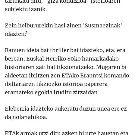
tartekatu ditu, "giza kondizioa" istorioaren
subjektu izanik.
Zein helbururekin hasi zinen 'Susmaezinak'
idazten?
Banuen ideia bat thriller bat idazteko, eta, era
berean, Euskal Herriko 80ko hamarkadako
historiaren zati bat fikzionatzeko. Mugaren bi
aldeetan ibiltzen zen ETAko Erauntsi komando
ibiltariaren fikziozko istorioa paperera
eramateko egokia iruditu zitzaidan.
Eleberria idazteko aukeratu duzun unea ere ez
da nolanahikoa.
ETAk armak utzi ditu azken bi urte hauetan eta