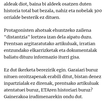
aldeak diot, baina bi aldeek osatzen duten
historia total bat bezala, nahiz eta nobelak 300
orrialde besterik ez dituen.
Protagonisten ahotsak ehuntzeko zailena
"distantzia" lortzea izan dela aipatu duzu.
Prentsan argitaratutako artikuluak, irratian
entzundako elkarrizketak eta dokumentalak
baliatu dituzu informazio iturri gisa.
Ez dut ikerketa berezirik egin. Garaiari buruz
nituen oroitzapenak erabili ditut, bistan denez
inpartzialak ez direnak, prentsako artikuluak
atentatuei buruz, ETAren historiari buruz?
Gainerakoa irudimenarekin ondu dut.