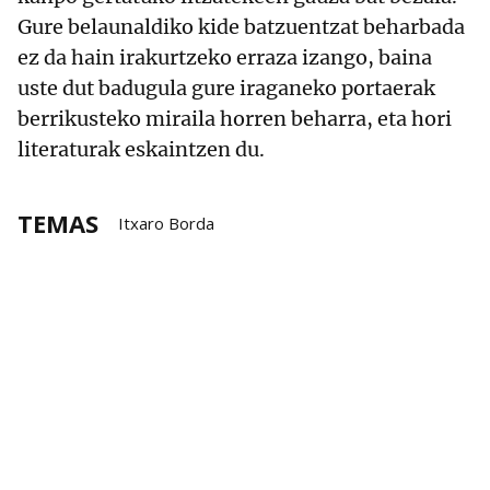
Gure belaunaldiko kide batzuentzat beharbada
ez da hain irakurtzeko erraza izango, baina
uste dut badugula gure iraganeko portaerak
berrikusteko miraila horren beharra, eta hori
literaturak eskaintzen du.
TEMAS
Itxaro Borda