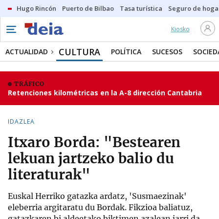
Hugo Rincón
Puerto de Bilbao
Tasa turística
Seguro de hoga
Kiosko
CULTURA
ACTUALIDAD
POLÍTICA
SUCESOS
SOCIED
TRÁFICO
Retenciones kilométricas en la A-8 dirección Cantabria
IDAZLEA
Itxaro Borda: "Bestearen
lekuan jartzeko balio du
literaturak"
Euskal Herriko gatazka ardatz, 'Susmaezinak'
eleberria argitaratu du Bordak. Fikzioa baliatuz,
gatazkaren bi aldeetako biktimen azalean jarri da