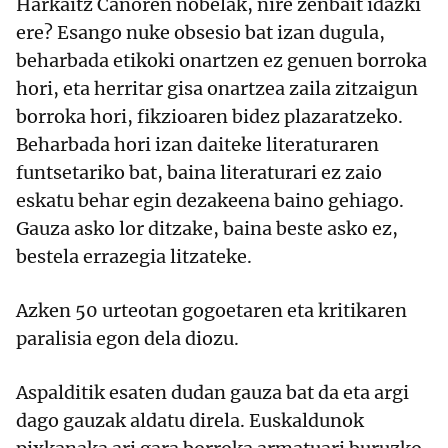
Harkaitz Canoren nobelak, nire zenbait idazki
ere? Esango nuke obsesio bat izan dugula,
beharbada etikoki onartzen ez genuen borroka
hori, eta herritar gisa onartzea zaila zitzaigun
borroka hori, fikzioaren bidez plazaratzeko.
Beharbada hori izan daiteke literaturaren
funtsetariko bat, baina literaturari ez zaio
eskatu behar egin dezakeena baino gehiago.
Gauza asko lor ditzake, baina beste asko ez,
bestela errazegia litzateke.
Azken 50 urteotan gogoetaren eta kritikaren
paralisia egon dela diozu.
Aspalditik esaten dudan gauza bat da eta argi
dago gauzak aldatu direla. Euskaldunok