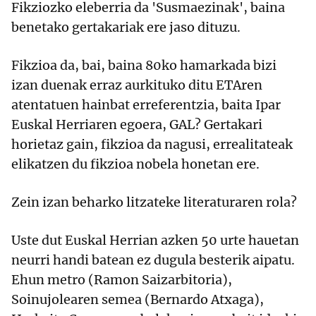
Fikziozko eleberria da 'Susmaezinak', baina
benetako gertakariak ere jaso dituzu.
Fikzioa da, bai, baina 80ko hamarkada bizi
izan duenak erraz aurkituko ditu ETAren
atentatuen hainbat erreferentzia, baita Ipar
Euskal Herriaren egoera, GAL? Gertakari
horietaz gain, fikzioa da nagusi, errealitateak
elikatzen du fikzioa nobela honetan ere.
Zein izan beharko litzateke literaturaren rola?
Uste dut Euskal Herrian azken 50 urte hauetan
neurri handi batean ez dugula besterik aipatu.
Ehun metro (Ramon Saizarbitoria),
Soinujolearen semea (Bernardo Atxaga),