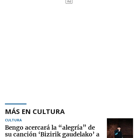
MÁS EN CULTURA
CULTURA
Bengo acercará la “alegría” de
su canción ‘Bizirik gaudelako’ a