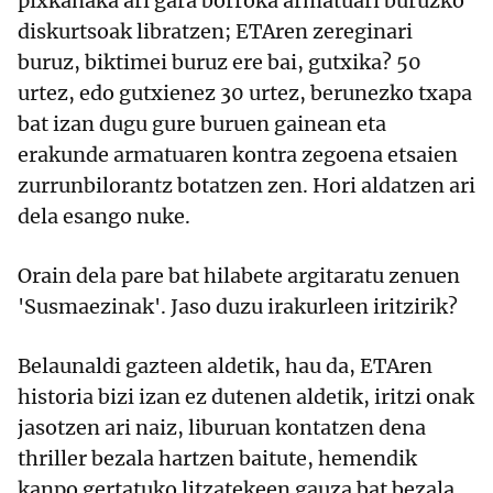
pixkanaka ari gara borroka armatuari buruzko
diskurtsoak libratzen; ETAren zereginari
buruz, biktimei buruz ere bai, gutxika? 50
urtez, edo gutxienez 30 urtez, berunezko txapa
bat izan dugu gure buruen gainean eta
erakunde armatuaren kontra zegoena etsaien
zurrunbilorantz botatzen zen. Hori aldatzen ari
dela esango nuke.
Orain dela pare bat hilabete argitaratu zenuen
'Susmaezinak'. Jaso duzu irakurleen iritzirik?
Belaunaldi gazteen aldetik, hau da, ETAren
historia bizi izan ez dutenen aldetik, iritzi onak
jasotzen ari naiz, liburuan kontatzen dena
thriller bezala hartzen baitute, hemendik
kanpo gertatuko litzatekeen gauza bat bezala.