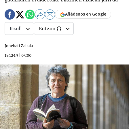
Añádenos en Google
Itzuli
Entzun
Jonebati Zabala
18·12·19
|
03:00