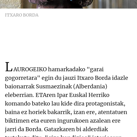
ITXARO BORDA
L
AUROGEIKO hamarkadako "garai
gogorretara" egin du jauzi Itxaro Borda idazle
baionarrak Susmaezinak (Alberdania)
eleberrian. ETAren Ipar Euskal Herriko
komando bateko lau kide dira protagonistak,
baina ez horiek bakarrik, izan ere, atentatuen
biktimen eta euren ingurukoen azalean ere
jarri da Borda. Gatazkaren bi alderdiak