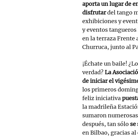
aporta un lugar de en
disfrutar
del tango m
exhibiciones y event
y eventos tangueros 
en la terraza Frente 
Churruca, junto al P
¡Échate un baile! ¿L
verdad?
La Asociaci
de iniciar el vigésim
los primeros doming
feliz iniciativa
puest
la madrileña Estació
sumaron numerosas c
después, tan sólo
se
en Bilbao, gracias al