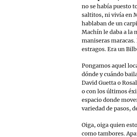
no se había puesto t
saltitos, ni vivía e
hablaban de un carpi
Machín le daba a la 
maniseras maracas. 
estragos. Era un Bil
Pongamos aquel loca
dónde y cuándo baila 
David Guetta o Rosal
o con los últimos éx
espacio donde mover
variedad de pasos, d
Oiga, oiga quien esto
como tambores. Apa