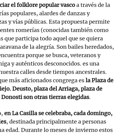
iar el folklore popular vasco
a través de la
ías populares, alardes de danzas y
zas y vías públicas. Esta propuesta permite
erentes romerías (conocidas también como
las que participa todo aquel que se quiera
caravana de la alegría. Son bailes heredados,
encuentra porque se busca, veteranos y
iga y auténticos desconocidos. es una
 nuestra calles desde tiempos ancestrales.
 que más aficionados congrega es
la Plaza de
ejo. Deusto, plaza del Arriaga, plaza de
 Donosti son otras tierras elegidas
.
o,
en La Casilla se celebraba, cada domingo,
les
, destinada principalmente a personas
a edad. Durante lo meses de invierno estos