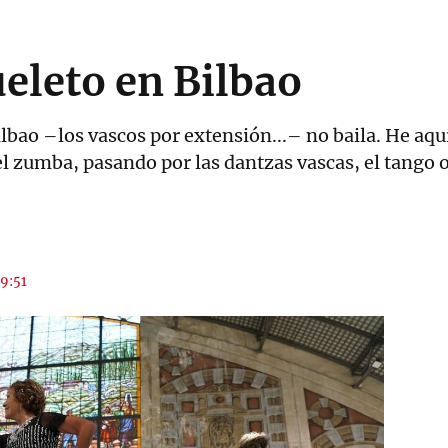
eleto en Bilbao
lbao –los vascos por extensión...– no baila. He aquí
zumba, pasando por las dantzas vascas, el tango o l
09:51