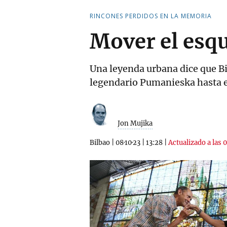
RINCONES PERDIDOS EN LA MEMORIA
Mover el esqu
Una leyenda urbana dice que Bi
legendario Pumanieska hasta el 
Jon Mujika
Bilbao
|
08·10·23
|
13:28
|
Actualizado a las 