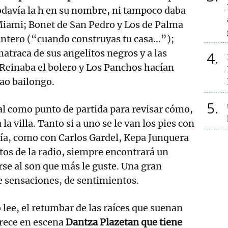
odavía la h en su nombre, ni tampoco daba
n Miami; Bonet de San Pedro y Los de Palma
ntero (“cuando construyas tu casa...”);
matraca de sus angelitos negros y a las
4
Reinaba el bolero y Los Panchos hacían
bao bailongo.
5
l como punto de partida para revisar cómo,
la villa. Tanto si a uno se le van los pies con
ía, como con Carlos Gardel, Kepa Junquera
itos de la radio, siempre encontrará un
se al son que más le guste. Una gran
e sensaciones, de sentimientos.
 lee, el retumbar de las raíces que suenan
rece en escena
Dantza Plazetan que tiene