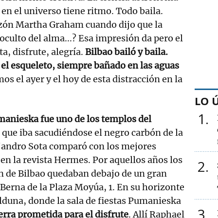
en el universo tiene ritmo. Todo baila.
azón Martha Graham cuando dijo que la
oculto del alma...? Esa impresión da pero el
ta, disfrute, alegría.
Bilbao bailó y baila.
el esqueleto, siempre bañado en las aguas
os el ayer y el hoy de esta distracción en la
LO 
1
umanieska fue uno de los templos del
o
que iba sacudiéndose el negro carbón de la
ejandro Sota comparó con los mejores
 en la revista Hermes. Por aquellos años los
2
en de Bilbao quedaban debajo de un gran
a Berna de la Plaza Moyúa, 1. En su horizonte
alduna, donde la sala de fiestas Pumanieska
3
ierra prometida para el disfrute
. Allí Raphael