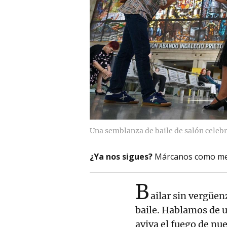
Una semblanza de baile de salón celebr
¿Ya nos sigues?
Márcanos como me
B
ailar sin vergüenz
baile. Hablamos de u
aviva el fuego de nu