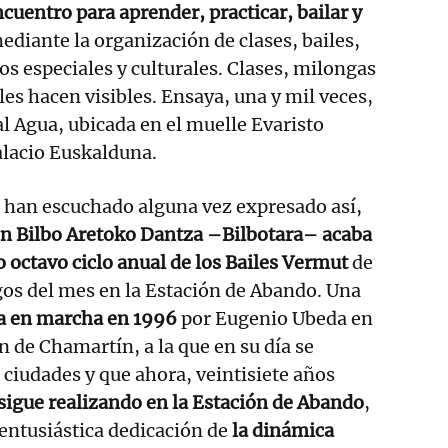
cuentro para aprender, practicar, bailar y
ediante la organización de clases, bailes,
os especiales y culturales. Clases, milongas
les hacen visibles. Ensaya, una y mil veces,
al Agua, ubicada en el muelle Evaristo
alacio Euskalduna.
o han escuchado alguna vez expresado así,
ón Bilbo Aretoko Dantza –Bilbotara– acaba
o octavo ciclo anual de los Bailes Vermut
de
os del mes en la Estación de Abando. Una
a en marcha en 1996
por Eugenio Ubeda en
n de Chamartín, a la que en su día se
iudades y que ahora, veintisiete años
 sigue realizando en la Estación de Abando
,
 entusiástica dedicación de
la dinámica