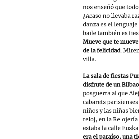
nos enseñó que todo 
¿Acaso no llevaba r
danza es el lenguaje 
baile también es fies
Mueve que te mueve 
de la felicidad
. Mirem
villa.
La sala de fiestas P
disfrute de un Bilba
posguerra al que Al
cabarets parisienses
niños y las niñas bi
reloj, en la Relojerí
estaba la calle Eusk
era el paraíso, una t