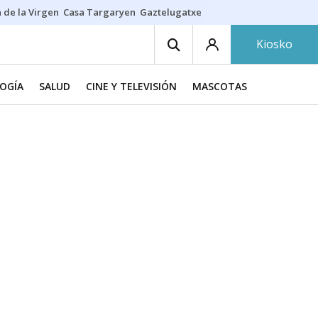
 de la Virgen
Casa Targaryen
Gaztelugatxe
Athletic
Aste Nagusia
C
Kiosko
LOGÍA
SALUD
CINE Y TELEVISIÓN
MASCOTAS