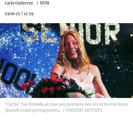
Carla Gutíerrez
NTM
03·06·25
|
21:59
'Carrie’ fue llevada al cine por primera vez en 1976 con Sissy
Spacek como protagonista.
UNITED ARTISTS