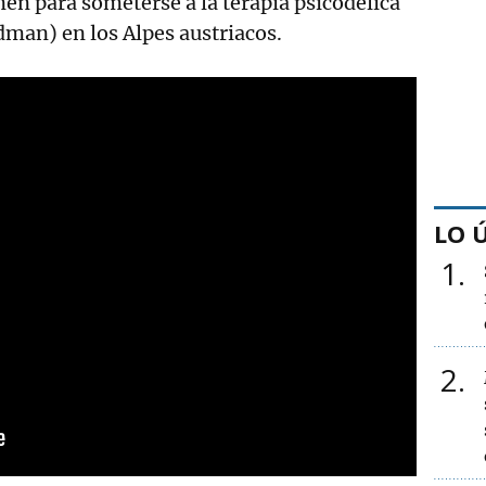
en para someterse a la terapia psicodélica
man) en los Alpes austriacos.
LO 
1
2