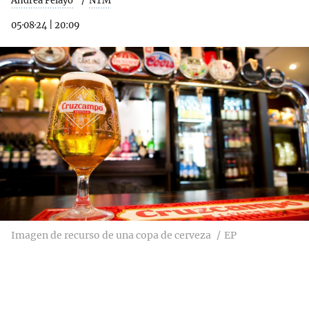
Andrea Pelayo
NTM
05·08·24
|
20:09
Imagen de recurso de una copa de cerveza
EP