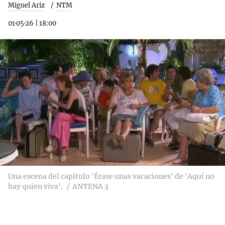
Miguel Ariz
NTM
01·05·26
|
18:00
Una escena del capítulo 'Érase unas vacaciones' de 'Aquí no
hay quien viva'.
ANTENA 3