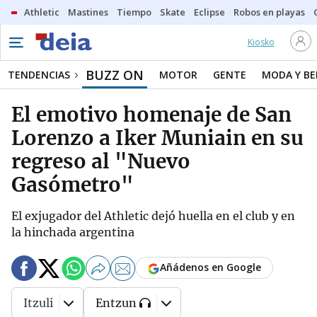
Athletic
Mastines
Tiempo
Skate
Eclipse
Robos en playas
Kiosko
BUZZ ON
TENDENCIAS
MOTOR
GENTE
MODA Y BE
El emotivo homenaje de San
Lorenzo a Iker Muniain en su
regreso al "Nuevo
Gasómetro"
El exjugador del Athletic dejó huella en el club y en
la hinchada argentina
Añádenos en Google
Itzuli
Entzun