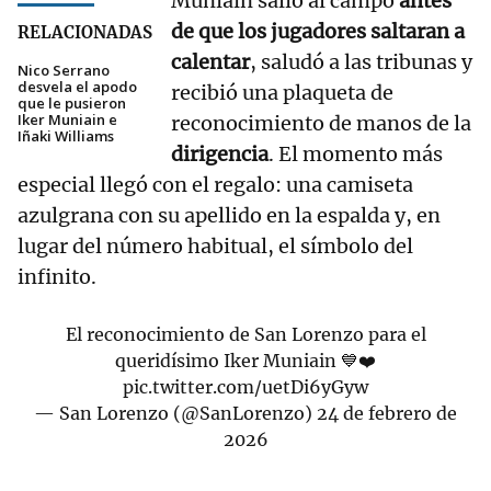
Muniain salió al campo
antes
de que los jugadores saltaran a
RELACIONADAS
calentar
, saludó a las tribunas y
Nico Serrano
desvela el apodo
recibió una plaqueta de
que le pusieron
Iker Muniain e
reconocimiento de manos de la
Iñaki Williams
dirigencia
. El momento más
especial llegó con el regalo: una camiseta
azulgrana con su apellido en la espalda y, en
lugar del número habitual, el símbolo del
infinito.
El reconocimiento de San Lorenzo para el
queridísimo Iker Muniain 💙❤️
pic.twitter.com/uetDi6yGyw
— San Lorenzo (@SanLorenzo)
24 de febrero de
2026