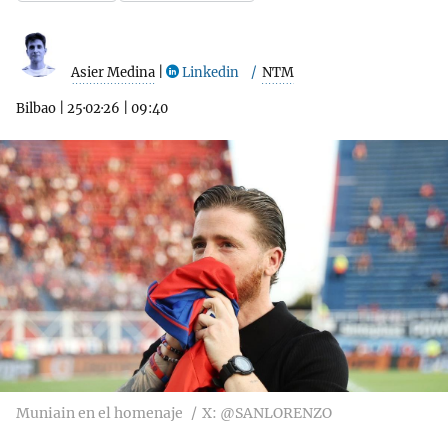
Asier Medina
|
Linkedin
NTM
Bilbao
|
25·02·26
|
09:40
Muniain en el homenaje
X: @SANLORENZO