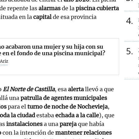
de repente las
alarmas
de la
piscina cubierta
situada en la
capital
de esa provincia
4
 acabaron una mujer y su hija con su
5
 en el fondo de una piscina municipal?
Ariz
io
El Norte de Castilla
, esa
alerta
llevó a que
allá una
patrulla de agentes municipales
dos
para el
turno de noche de Nochevieja
,
toda la ciudad
estaba
echada a la calle
), que
las
instalaciones
a una
pareja
que había
o
con la intención de
mantener relaciones