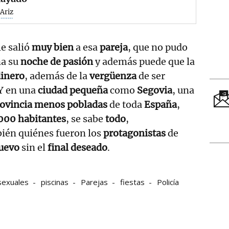
Ariz
le salió
muy bien
a esa
pareja
, que no pudo
na su
noche de pasión
y además puede que la
inero
, además de la
vergüenza
de ser
 Y en una
ciudad pequeña
como
Segovia
, una
provincia menos pobladas
de toda
España
,
000 habitantes
, se sabe
todo
,
ién quiénes fueron los
protagonistas
de
Nuevo
sin el
final deseado
.
sexuales
piscinas
Parejas
fiestas
Policía