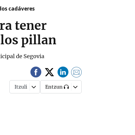
 dos cadáveres
ra tener
los pillan
nicipal de Segovia
Itzuli
Entzun