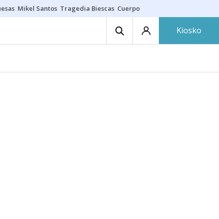
uesas
Mikel Santos
Tragedia Biescas
Cuerpo ría
Inmigración Bizkaia
Kiosko