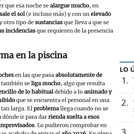
er que esa noche se
alargue mucho
, en
sale el sol
(e incluso más) y con un
elevado
y otro tipo de
sustancias
que lleva a que se
s incidencias
que requieren de la presencia
rma en la piscina
LO 
oches
en las que pasa
absolutamente de
1
 también se
liga mucho
, algo que resulta
ncillo de lo habitual
debido a lo
animado y
hibido
que se encuentra el personal en una
2
tan larga. El
problema
llega cuando no se
a dónde ir para dar
rienda suelta a esos
improvisados
. Lo pudieron comprobar en
3
as acababa de entrar el
año 2026
. En plena