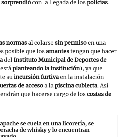
e
sorprendió
con la llegada de los
policías
.
las normas
al colarse
sin permiso
en una
es posible que los
amantes
tengan que hacer
a
del
Instituto Municipal de Deportes de
 está
planteando la institución
), ya que
te su
incursión furtiva
en la instalación
uertas de acceso
a la
piscina cubierta
. Así
endrán que hacerse cargo de los
costes de
pache se cuela en una licorería, se
rracha de whisky y lo encuentran
ayado