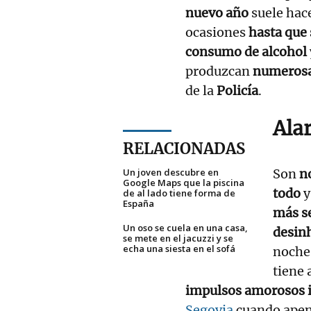
nuevo año
suele hac
ocasiones
hasta que 
consumo de alcohol
produzcan
numerosa
de la
Policía
.
Ala
RELACIONADAS
Un joven descubre en
Son
n
Google Maps que la piscina
todo
y
de al lado tiene forma de
España
más se
Un oso se cuela en una casa,
desin
se mete en el jacuzzi y se
echa una siesta en el sofá
noche 
tiene 
impulsos amorosos 
Segovia
cuando apen