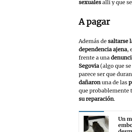
sexuales
allí y que s
A pagar
Además de
saltarse 
dependencia ajena
, 
frente a una
denunci
Segovia
(algo que se
parece ser que duran
dañaron
una de las
p
que probablemente t
su reparación
.
Un ma
embo
desm