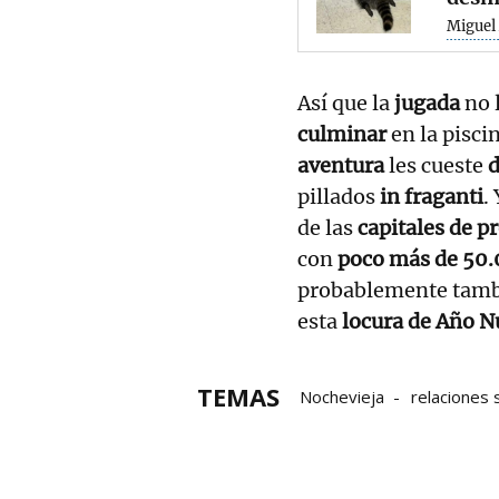
Miguel 
Así que la
jugada
no 
culminar
en la pisci
aventura
les cueste
d
pillados
in fraganti
.
de las
capitales de 
con
poco más de 50.
probablemente tamb
esta
locura de Año 
TEMAS
Nochevieja
relaciones 