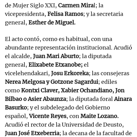
de Mujer Siglo XXI,
Carmen Mira
l; la
vicepresidenta,
Felisa Ramos
; y la secretaria
general,
Esther de Miguel.
El acto contó, como es habitual, con una
abundante representación institucional. Acudió
el alcalde,
Juan Mari Aburto
; la diputada
general,
Elixabete Etxanobe;
el
vicelehendakari,
Josu Erkoreka
; las consejeras
Nerea Melgosa y Gotzone Sagardui
; ediles
como
Kontxi Claver, Xabier Ochandiano, Jon
Bilbao o Asier Abaunza
; la diputada foral
Ainara
Basurko
; y el subdelegado del Gobierno
español,
Vicente Reyes
, con
Maite Lozano.
Acudió el rector de la Universidad de Deusto,
Juan José Etxeberria
; la decana de la facultad de