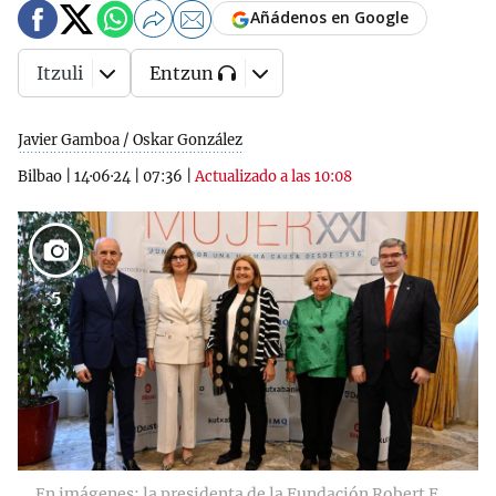
Añádenos en Google
Itzuli
Entzun
Javier Gamboa / Oskar González
Bilbao
|
14·06·24
|
07:36
|
Actualizado a las 10:08
5
En imágenes: la presidenta de la Fundación Robert F.