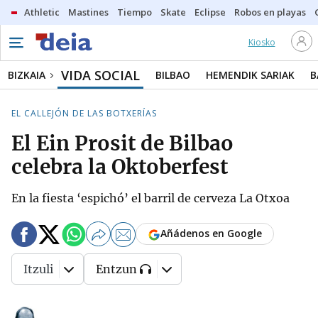
Athletic
Mastines
Tiempo
Skate
Eclipse
Robos en playas
Kiosko
VIDA SOCIAL
BIZKAIA
BILBAO
HEMENDIK SARIAK
B
EL CALLEJÓN DE LAS BOTXERÍAS
El Ein Prosit de Bilbao
celebra la Oktoberfest
En la fiesta ‘espichó’ el barril de cerveza La Otxoa
Añádenos en Google
Itzuli
Entzun