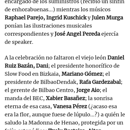
encargado de los suministros (recibió un sinfín
de enhorabuenas...) mientras los músicos
Raphael Parejo, Ingrid Kuschick
y
Julen Murga
ponían las ilustraciones musicales
correspondientes y
José Angel Pereda
ejercía
de speaker.
A la celebración no faltaron el viejo león
Daniel
Ruiz Bazán, Dani
; el presidente honorífico de
Slow Food en Bizkaia,
Mariano Gómez
; el
presidente de BilbaoDendak,
Rafa Gardezabal
;
el gerente de Bilbao Centro,
Jorge Aio
; el
manda del BEC,
Xabier Basañez
; la sonrisa
eterna de esa casa,
Vanesa Pérez
(¿acaso esa
era la flor, aunque fuese de lúpulo...?) a quién le
saludo la Madonna de Henao, protegida por un