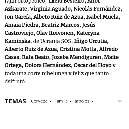
fajín ortopédico;
Txelu Besteiro, Aitor
Azkarate, Virginia Aguado, Nicolás Fernández,
Jon García, Albeto Ruiz de Azua, Isabel Muela,
Amaia Piedra, Beatriz Marcos, Jesús
Castroviejo, Olav Itoivonen, Kateryna
Kaminska
, de Ucrania SOS,
Iñigo Urrutia,
Alberto Ruiz de Azua, Cristina Motta, Alfredo
Casas, Rafa Beato, Joseba Mendiguren, Maite
Ortega, Dolors Hernández, Oscar del Hoyo
y
toda una corte nibelunga y feliz que tanto
dsifrutó.
TEMAS
Cerveza
Familia
árboles
Baviera
Bilbao