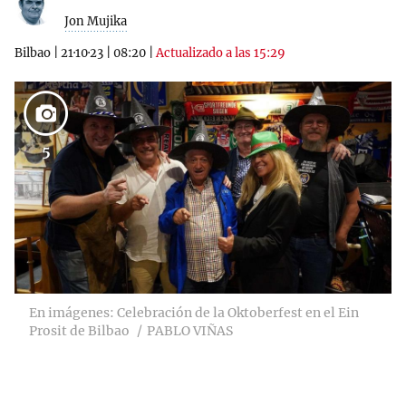
Jon Mujika
Bilbao
|
21·10·23
|
08:20
|
Actualizado a las 15:29
5
En imágenes: Celebración de la Oktoberfest en el Ein
Prosit de Bilbao
PABLO VIÑAS