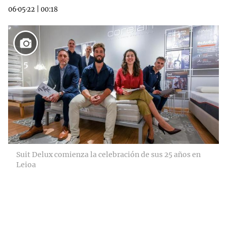
06·05·22
|
00:18
5
Suit Delux comienza la celebración de sus 25 años en
Leioa