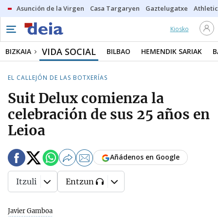
Asunción de la Virgen
Casa Targaryen
Gaztelugatxe
Athletic
Kiosko
VIDA SOCIAL
BIZKAIA
BILBAO
HEMENDIK SARIAK
B
EL CALLEJÓN DE LAS BOTXERÍAS
Suit Delux comienza la
celebración de sus 25 años en
Leioa
Añádenos en Google
Itzuli
Entzun
Javier Gamboa