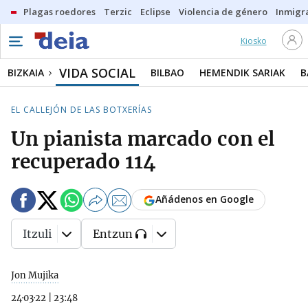
Plagas roedores
Terzic
Eclipse
Violencia de género
Inmigra
Kiosko
VIDA SOCIAL
BIZKAIA
BILBAO
HEMENDIK SARIAK
B
EL CALLEJÓN DE LAS BOTXERÍAS
Un pianista marcado con el
recuperado 114
Añádenos en Google
Itzuli
Entzun
Jon Mujika
24·03·22
|
23:48