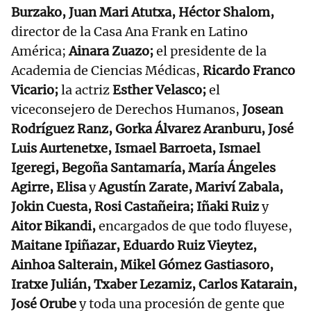
Burzako, Juan Mari Atutxa, Héctor Shalom,
director de la Casa Ana Frank en Latino
América;
Ainara Zuazo;
el presidente de la
Academia de Ciencias Médicas,
Ricardo Franco
Vicario;
la actriz
Esther Velasco;
el
viceconsejero de Derechos Humanos,
Josean
Rodríguez Ranz, Gorka Álvarez Aranburu, José
Luis Aurtenetxe, Ismael Barroeta, Ismael
Igeregi, Begoña Santamaría, María Ángeles
Agirre, Elisa
y
Agustín Zarate, Mariví Zabala,
Jokin Cuesta, Rosi Castañeira; Iñaki Ruiz
y
Aitor Bikandi,
encargados de que todo fluyese,
Maitane Ipiñazar, Eduardo Ruiz Vieytez,
Ainhoa Salterain, Mikel Gómez Gastiasoro,
Iratxe Julián, Txaber Lezamiz, Carlos Katarain,
José Orube
y toda una procesión de gente que