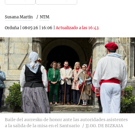
Susana Martín
NTM
Orduña
|
08·05·26
|
16:06
|
Actualizado a las 16:43
Baile del aurresku de honor ante las autoridades asistentes
a la salida de la misa en el Santuario
JJ.GG. DE BIZKAIA