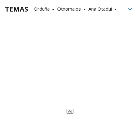
TEMAS
Orduña
Otxomaios
Ana Otadui
Elixabete Etxanobe
Iñigo Ansola
Iker Santocildes
fiestas