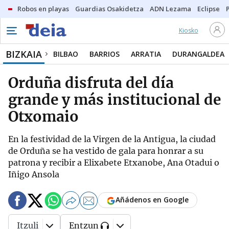
Robos en playas
Guardias Osakidetza
ADN Lezama
Eclipse
Kiosko
BIZKAIA
BILBAO
BARRIOS
ARRATIA
DURANGALDEA
Orduña disfruta del día
grande y más institucional de
Otxomaio
En la festividad de la Virgen de la Antigua, la ciudad
de Orduña se ha vestido de gala para honrar a su
patrona y recibir a Elixabete Etxanobe, Ana Otadui o
Iñigo Ansola
Añádenos en Google
Itzuli
Entzun