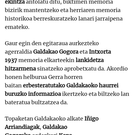
ekintza
antolatu ditu, biktimen memoria
bizirik mantentzeko eta herriaren memoria
historikoa berreskuratzeko lanari jarraipena
emateko.
Gaur egin den egitaraua aurkezteko
agerraldia
Galdakao Gogora
eta
Intxorta
1937
memoria elkarteekin
lankidetza
hitzarmena
sinatzeko aprobetxatu da. Akordio
honen helburua Gerra horren
baitan
erbesteratutako Galdakaoko haurrei
buruzko informazioa
ikertzeko eta biltzeko lan
bateratua bultzatzea da.
Topaketan Galdakaoko alkate
Iñigo
Arriandiagak
,
Galdakao