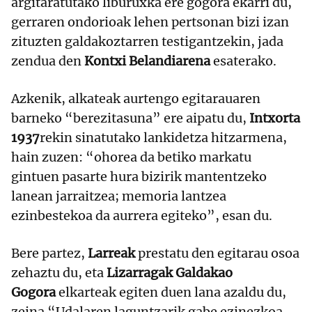
argitaratutako liburuxka ere gogora ekarri du,
gerraren ondorioak lehen pertsonan bizi izan
zituzten galdakoztarren testigantzekin, jada
zendua den
Kontxi Belandiarena
esaterako.
Azkenik, alkateak aurtengo egitarauaren
barneko “berezitasuna” ere aipatu du,
Intxorta
1937
rekin sinatutako lankidetza hitzarmena,
hain zuzen: “ohorea da betiko markatu
gintuen pasarte hura bizirik mantentzeko
lanean jarraitzea; memoria lantzea
ezinbestekoa da aurrera egiteko”, esan du.
Bere partez,
Larreak
prestatu den egitarau osoa
zehaztu du, eta
Lizarragak Galdakao
Gogora
elkarteak egiten duen lana azaldu du,
zeina “Udalaren laguntzarik gabe ezinezkoa