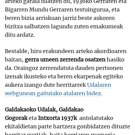
arteko garaia islatzen du, 1936ko Gerraren eta
Bigarren Mundu Gerraren testuingurua, eta
beren bizia arriskuan jarriz beste askoren
bizitza salbatzen lagundu zuten emakumeak
ditu ardatz.
Bestalde, hiru erakundeen arteko akordioaren
baitan,
gerra umeen zerrenda osatzen
hasiko
da. Oraingoz zerrendatuta dauden pertsonen
izenak ikusteko eta beren ekarpenak egiteko
aukera izango dute herritarrek
Udalaren
webgunean gaitutako atalaren bidez
.
Galdakaoko Udalak, Galdakao
Gogorak
eta
Intxorta 1937k
antolatutako
ekitaldietan parte hartzera gonbidatzen dituzte
herritar guztiak, baita herriaren memoria