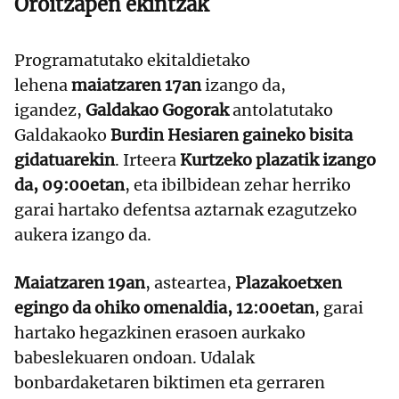
Oroitzapen ekintzak
Programatutako ekitaldietako
lehena
maiatzaren 17an
izango da,
igandez,
Galdakao Gogorak
antolatutako
Galdakaoko
Burdin Hesiaren gaineko bisita
gidatuarekin
. Irteera
Kurtzeko plazatik izango
da, 09:00etan
, eta ibilbidean zehar herriko
garai hartako defentsa aztarnak ezagutzeko
aukera izango da.
Maiatzaren 19an
, asteartea,
Plazakoetxen
egingo da ohiko omenaldia, 12:00etan
, garai
hartako hegazkinen erasoen aurkako
babeslekuaren ondoan. Udalak
bonbardaketaren biktimen eta gerraren