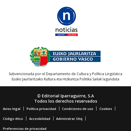
Subvencionada por el Departamento de Cultura y Política Lingüística
Eusko Jaurlaritzako Kultura eta Hizkuntza Politika Sailak lagunduta
© Editorial Iparraguirre, S.A
Todos los derechos reservados
Aviso legal
Política privacidad
Condiciones de uso
Cookies
Código ético
Accesibilidad
Administrar Utiq
Preferencias de privacidad