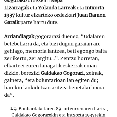
Gogorako
ordezkari
Kepa
Lizarragak
eta
Yolanda Larreak
eta
Intxorta
1937
kultur elkarteko ordezkari
Juan Ramon
Garaik
parte hartu dute.
Arriandiagak
gogorarazi duenez, “Udalaren
betebeharra da, eta bizi dugun garaian are
gehiago, memoria lantzea, beti egongo baita
zer ikertu, zer argitu…”. Zentzu horretan,
elkarteei euren lanagatik eskerrak eman
dizkie, bereziki
Galdakao Gogorari
, zeinak,
gainera, “era boluntarioan lan egiten du;
harekin lankidetzan aritzea benetako luxua
da”.
📝🤝 Bonbardaketaren 89. urteurrenaren harira,
Galdakao Gogorarekin eta Intxorta 1937rekin