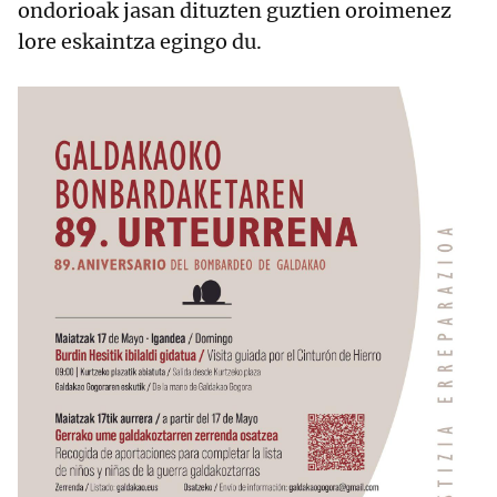
ondorioak jasan dituzten guztien oroimenez
lore eskaintza egingo du.