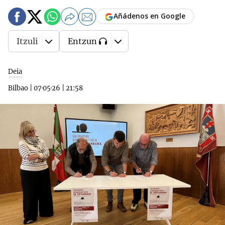
Añádenos en Google
Itzuli
Entzun
Deia
Bilbao
|
07·05·26
|
21:58