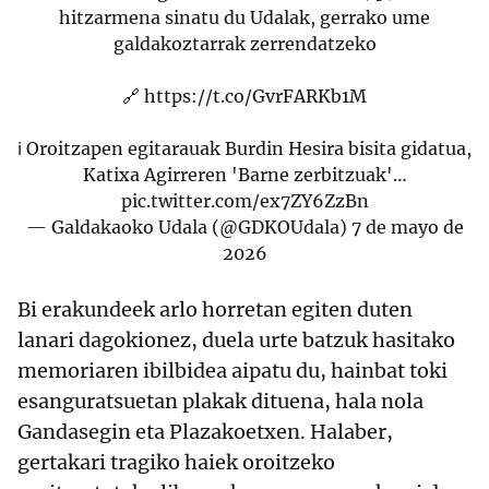
hitzarmena sinatu du Udalak, gerrako ume
galdakoztarrak zerrendatzeko
🔗
https://t.co/GvrFARKb1M
ℹ️ Oroitzapen egitarauak Burdin Hesira bisita gidatua,
Katixa Agirreren 'Barne zerbitzuak'…
pic.twitter.com/ex7ZY6ZzBn
— Galdakaoko Udala (@GDKOUdala)
7 de mayo de
2026
Bi erakundeek arlo horretan egiten duten
lanari dagokionez, duela urte batzuk hasitako
memoriaren ibilbidea aipatu du, hainbat toki
esanguratsuetan plakak dituena, hala nola
Gandasegin eta Plazakoetxen. Halaber,
gertakari tragiko haiek oroitzeko