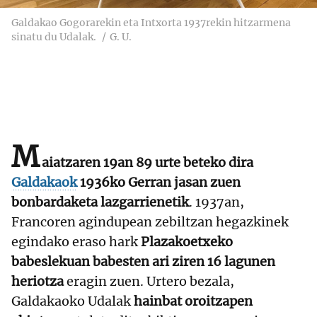
Galdakao Gogorarekin eta Intxorta 1937rekin hitzarmena
sinatu du Udalak.
G. U.
M
aiatzaren 19an 89 urte beteko dira
Galdakaok
1936ko Gerran jasan zuen
bonbardaketa lazgarrienetik
. 1937an,
Francoren agindupean zebiltzan hegazkinek
egindako eraso hark
Plazakoetxeko
babeslekuan babesten ari ziren 16 lagunen
heriotza
eragin zuen. Urtero bezala,
Galdakaoko Udalak
hainbat oroitzapen