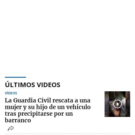
ÚLTIMOS VIDEOS
VÍDEOS
La Guardia Civil rescata a una
mujer y su hijo de un vehículo
tras precipitarse por un
barranco