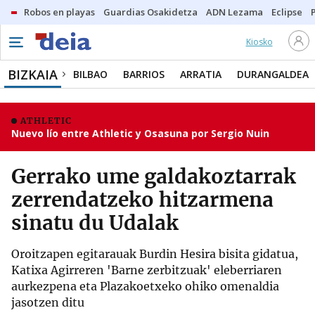
Robos en playas
Guardias Osakidetza
ADN Lezama
Eclipse
Kiosko
BIZKAIA
BILBAO
BARRIOS
ARRATIA
DURANGALDEA
ATHLETIC
Nuevo lío entre Athletic y Osasuna por Sergio Nuin
Gerrako ume galdakoztarrak
zerrendatzeko hitzarmena
sinatu du Udalak
Oroitzapen egitarauak Burdin Hesira bisita gidatua,
Katixa Agirreren 'Barne zerbitzuak' eleberriaren
aurkezpena eta Plazakoetxeko ohiko omenaldia
jasotzen ditu