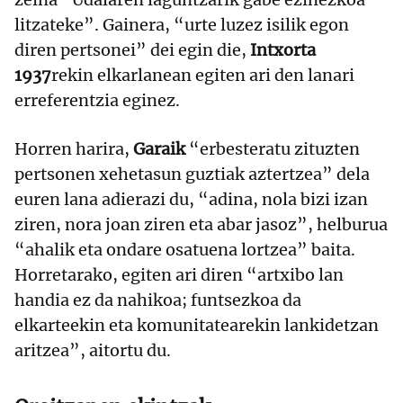
litzateke”. Gainera, “urte luzez isilik egon
diren pertsonei” dei egin die,
Intxorta
1937
rekin elkarlanean egiten ari den lanari
erreferentzia eginez.
Horren harira,
Garaik
“erbesteratu zituzten
pertsonen xehetasun guztiak aztertzea” dela
euren lana adierazi du, “adina, nola bizi izan
ziren, nora joan ziren eta abar jasoz”, helburua
“ahalik eta ondare osatuena lortzea” baita.
Horretarako, egiten ari diren “artxibo lan
handia ez da nahikoa; funtsezkoa da
elkarteekin eta komunitatearekin lankidetzan
aritzea”, aitortu du.