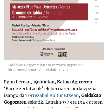
Galdakao Gogorarekin eta Intxorta 1937rekin
hitzarmena sinatu du Udalak.
G. U.
Egun berean,
19:00etan, Katixa Agirreren
‘
Barne zerbitzuak
’
eleberriaren aurkezpena
izango da
Torrezabal Kultur Etxean
,
Galdakao
Gogoraren
eskutik. Lanak 1937 eta 1943 urteen