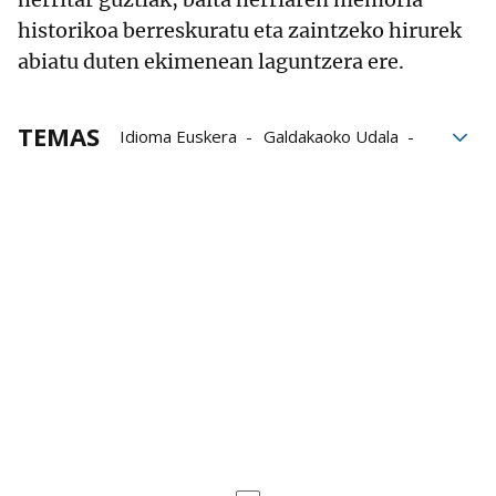
historikoa berreskuratu eta zaintzeko hirurek
abiatu duten ekimenean laguntzera ere.
TEMAS
Idioma Euskera
Galdakaoko Udala
Gogora
Katixa Agirre